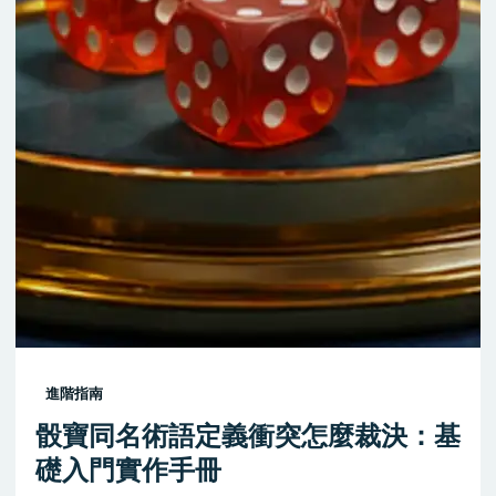
進階指南
骰寶同名術語定義衝突怎麼裁決：基
礎入門實作手冊