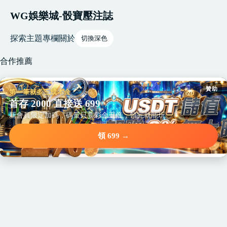
WG娛樂城-骰寶壓注誌
探索
主題
專欄
關於
切換深色
合作推薦
贊助
第一筆就多三成本金
首存 2000 直接送 699
新會員限定加碼，碼量只要彩金五倍，領完就能玩。
領 699 →