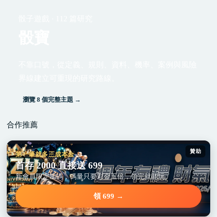
骰子遊戲 · 112 篇研究
骰寶
不靠口號，從定義、規則、資料、機率、案例與風險
界線建立可重現的研究路線。
瀏覽 8 個完整主題 →
合作推薦
贊助
第一筆就多三成本金
首存 2000 直接送 699
新會員限定加碼，碼量只要彩金五倍，領完就能玩。
領 699 →