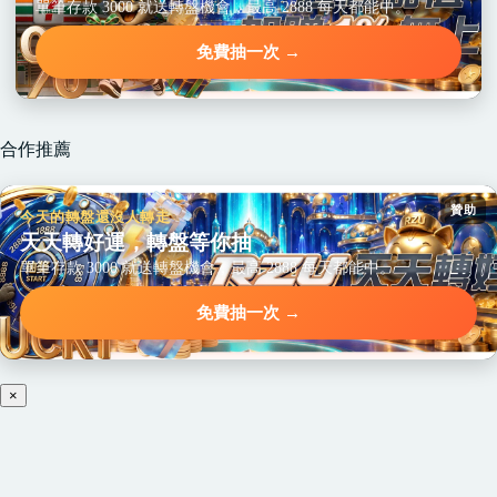
單筆存款 3000 就送轉盤機會，最高 2888 每天都能中。
免費抽一次 →
合作推薦
贊助
今天的轉盤還沒人轉走
天天轉好運，轉盤等你抽
單筆存款 3000 就送轉盤機會，最高 2888 每天都能中。
免費抽一次 →
×