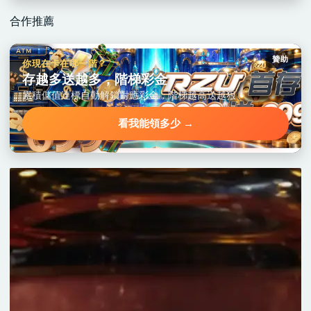
合作推薦
贊助
你現在卡在哪一階？
存越多送越多，階梯彩金
累積儲值達標自動解鎖對應彩金，階梯越高送越狠。
看我能領多少 →