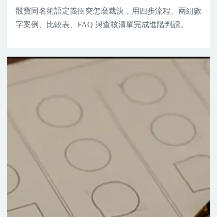
骰寶同名術語定義衝突怎麼裁決，用四步流程、兩組數
字案例、比較表、FAQ 與查核清單完成進階判讀。