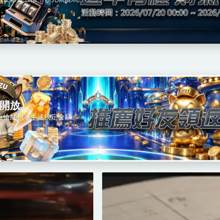
開放
頁搶紅包，手速決定金額。