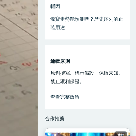
輔因
骰寶走勢能預測嗎？歷史序列的正
確用途
編輯原則
原創撰寫、標示假設、保留未知、
禁止獲利保證。
查看完整政策
合作推薦
贊助