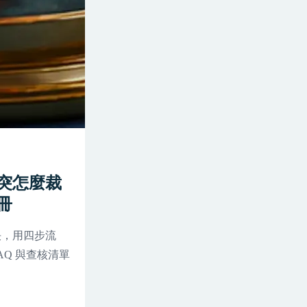
突怎麼裁
冊
決，用四步流
Q 與查核清單