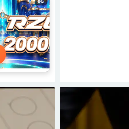
贊助
，
鎖
送