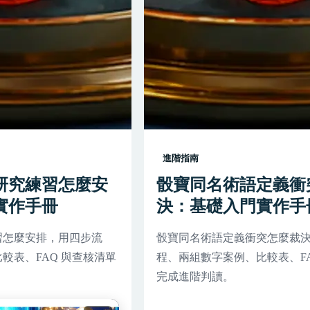
進階指南
研究練習怎麼安
骰寶同名術語定義衝
實作手冊
決：基礎入門實作手
習怎麼安排，用四步流
骰寶同名術語定義衝突怎麼裁
較表、FAQ 與查核清單
程、兩組數字案例、比較表、FA
完成進階判讀。