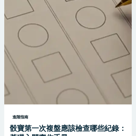
進階指南
骰寶第一次複盤應該檢查哪些紀錄：