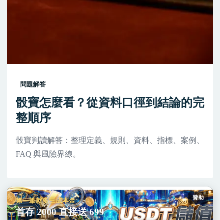
問題解答
骰寶怎麼看？從資料口徑到結論的完
整順序
骰寶判讀解答：整理定義、規則、資料、指標、案例、
FAQ 與風險界線。
贊助
第一筆就多三成本金
首存 2000 直接送 699