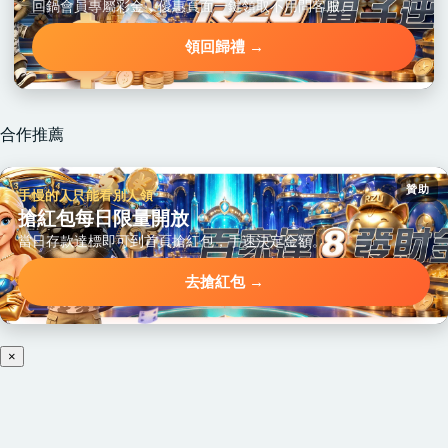
回鍋會員專屬彩金，優惠頁面一鍵領取不用問客服。
領回歸禮 →
合作推薦
贊助
手慢的人只能看別人領
搶紅包每日限量開放
當日存款達標即可到首頁搶紅包，手速決定金額。
去搶紅包 →
×