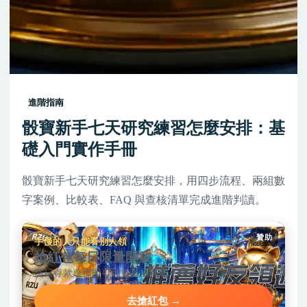
進階指南
骰寶新手七天研究練習怎麼安排：基
礎入門實作手冊
骰寶新手七天研究練習怎麼安排，用四步流程、兩組數
字案例、比較表、FAQ 與查核清單完成進階判讀。
贊助
手慢的人只能看別人領
搶紅包每日限量開放
當日存款達標即可到首頁搶紅包，手速決定金額。
去搶紅包 →