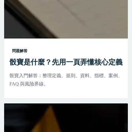
問題解答
骰寶是什麼？先用一頁弄懂核心定義
骰寶入門解答：整理定義、規則、資料、指標、案例、
FAQ 與風險界線。