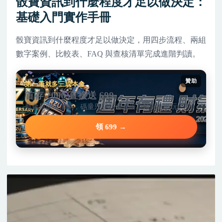
骰寶資訊到什麼程度才足以做決定：
基礎入門實作手冊
骰寶資訊到什麼程度才足以做決定，用四步流程、兩組
數字案例、比較表、FAQ 與查核清單完成進階判讀。
贊助
第一筆就多三成本金
首存 2000 直接送 699
新會員限定加碼，碼量只要彩金五倍，領完就能玩。
領 699 →