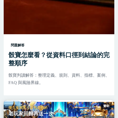
問題解答
骰寶怎麼看？從資料口徑到結論的完
整順序
骰寶判讀解答：整理定義、規則、資料、指標、案例、
FAQ 與風險界線。
贊助
很久沒回來？這包是你的
老玩家回歸再送一次