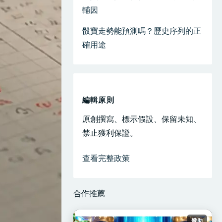
輔因
骰寶走勢能預測嗎？歷史序列的正
確用途
編輯原則
原創撰寫、標示假設、保留未知、
禁止獲利保證。
查看完整政策
合作推薦
贊助