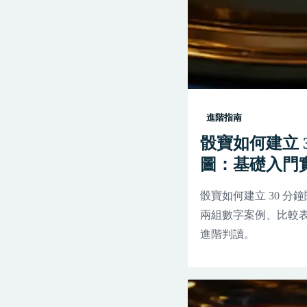
進階指南
骰寶如何建立 
圖：基礎入門
骰寶如何建立 30 
兩組數字案例、比較表
進階判讀。