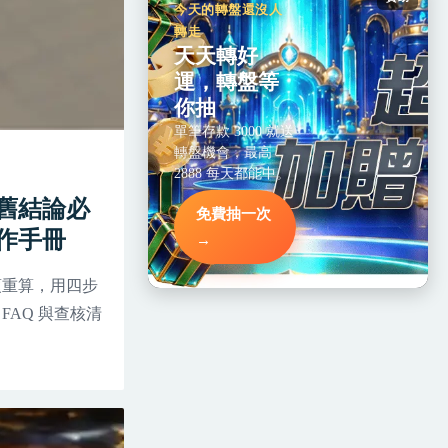
今天的轉盤還沒人
轉走
天天轉好
運，轉盤等
你抽
單筆存款 3000 就送
轉盤機會，最高
2888 每天都能中。
舊結論必
免費抽一次
作手冊
→
須重算，用四步
AQ 與查核清