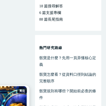
18 篇搜尋解答
6 篇支援專欄
88 篇長尾指南
熱門研究路線
骰寶是什麼？先用一頁弄懂核心定
義
骰寶怎麼看？從資料口徑到結論的
完整順序
骰寶規則有哪些？開始前必查的條
贊助
件