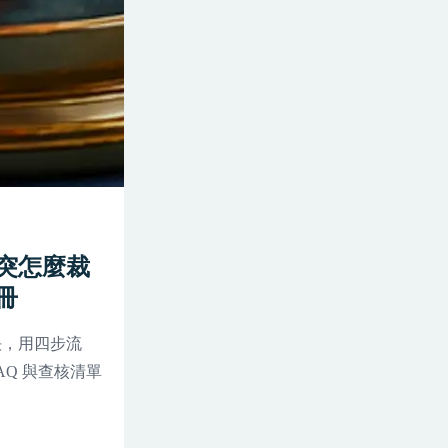
突怎麼裁
冊
決，用四步流
Q 與查核清單