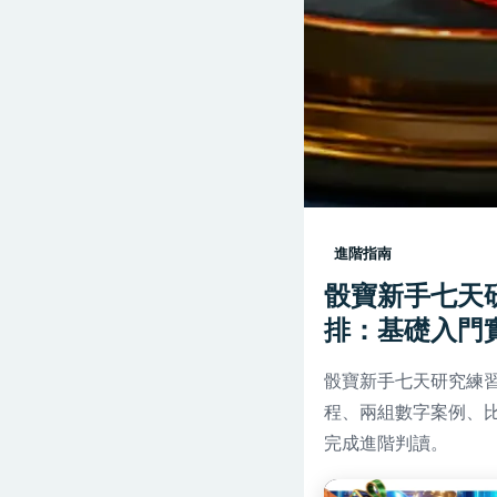
進階指南
骰寶新手七天
排：基礎入門
骰寶新手七天研究練
程、兩組數字案例、比
完成進階判讀。