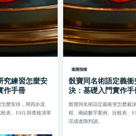
進階指南
研究練習怎麼安
骰寶同名術語定義衝
實作手冊
決：基礎入門實作手
習怎麼安排，用四步流
骰寶同名術語定義衝突怎麼裁
較表、FAQ 與查核清單
程、兩組數字案例、比較表、FA
完成進階判讀。