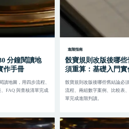
進階指南
30 分鐘閱讀地
骰寶規則改版後哪些
實作手冊
須重算：基礎入門實
分鐘閱讀地圖，用四步流程、
骰寶規則改版後哪些舊結論必
、FAQ 與查核清單完成
流程、兩組數字案例、比較表、F
單完成進階判讀。