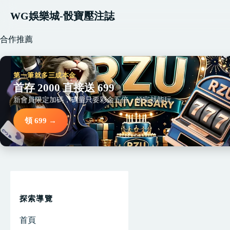
WG娛樂城-骰寶壓注誌
合作推薦
第一筆就多三成本金
首存 2000 直接送 699
新會員限定加碼，碼量只要彩金五倍，領完就能玩。
領 699 →
探索導覽
首頁