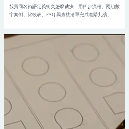
骰寶同名術語定義衝突怎麼裁決，用四步流程、兩組數
字案例、比較表、FAQ 與查核清單完成進階判讀。