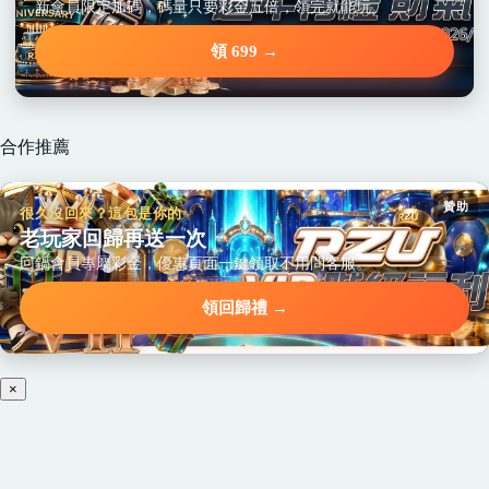
新會員限定加碼，碼量只要彩金五倍，領完就能玩。
領 699 →
合作推薦
贊助
很久沒回來？這包是你的
老玩家回歸再送一次
回鍋會員專屬彩金，優惠頁面一鍵領取不用問客服。
領回歸禮 →
×