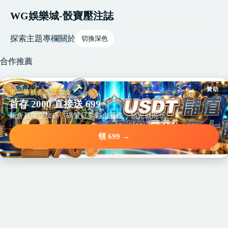
WG娛樂城-骰寶壓注誌
探索
主題
專欄
關於
切換深色
合作推薦
贊助
第一筆就多三成本金
首存 2000 直接送 699
新會員限定加碼，碼量只要彩金五倍，領完就能玩。
領 699 →