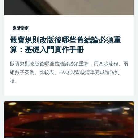
進階指南
骰寶規則改版後哪些舊結論必須重
算：基礎入門實作手冊
骰寶規則改版後哪些舊結論必須重算，用四步流程、兩
組數字案例、比較表、FAQ 與查核清單完成進階判
讀。