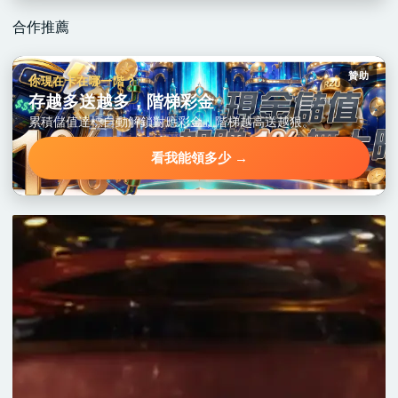
合作推薦
贊助
你現在卡在哪一階？
存越多送越多，階梯彩金
累積儲值達標自動解鎖對應彩金，階梯越高送越狠。
看我能領多少 →