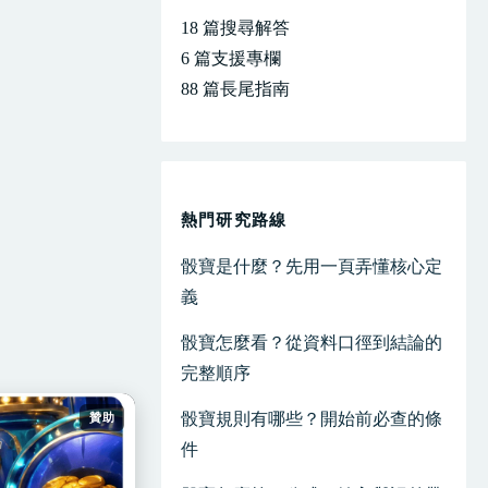
18 篇搜尋解答
6 篇支援專欄
88 篇長尾指南
熱門研究路線
骰寶是什麼？先用一頁弄懂核心定
義
骰寶怎麼看？從資料口徑到結論的
完整順序
骰寶規則有哪些？開始前必查的條
贊助
件