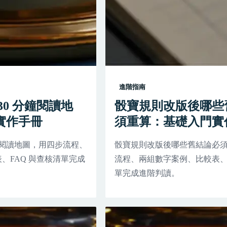
進階指南
30 分鐘閱讀地
骰寶規則改版後哪些
實作手冊
須重算：基礎入門實
分鐘閱讀地圖，用四步流程、
骰寶規則改版後哪些舊結論必
、FAQ 與查核清單完成
流程、兩組數字案例、比較表、F
單完成進階判讀。