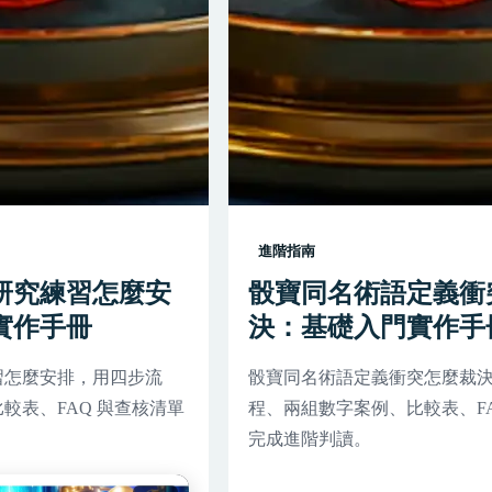
進階指南
研究練習怎麼安
骰寶同名術語定義衝
實作手冊
決：基礎入門實作手
習怎麼安排，用四步流
骰寶同名術語定義衝突怎麼裁
較表、FAQ 與查核清單
程、兩組數字案例、比較表、FA
完成進階判讀。