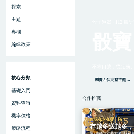
探索
主題
骰子遊戲 · 112 篇
專欄
骰寶
編輯政策
不靠口號，從定義
核心分類
瀏覽 8 個完整主題 →
基礎入門
合作推薦
資料查證
機率價格
你現在卡在哪一階？
存越多送越多，
策略流程
累積儲值達標自動解鎖