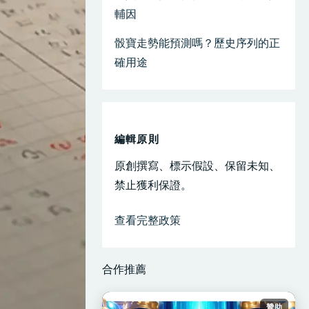
輔因
骰寶走勢能預測嗎？歷史序列的正
確用途
編輯原則
原創撰寫、標示假設、保留未知、
禁止獲利保證。
查看完整政策
合作推薦
贊助