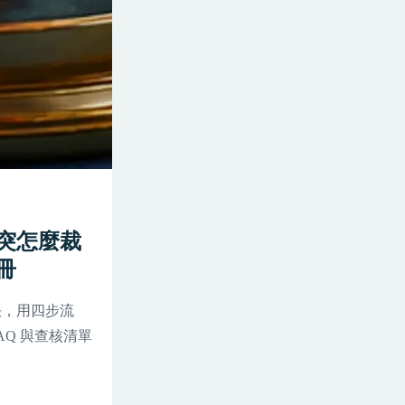
突怎麼裁
冊
決，用四步流
Q 與查核清單