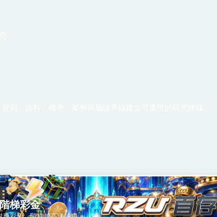
研究
、規則、資料、機率、案例與風險界線建立可重現的研究路線。
階梯彩金
對應彩金，階梯越高送越狠。