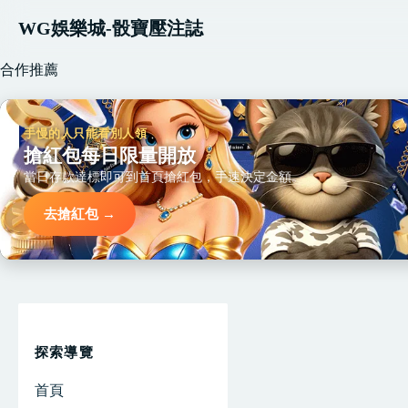
WG娛樂城-骰寶壓注誌
合作推薦
手慢的人只能看別人領
搶紅包每日限量開放
當日存款達標即可到首頁搶紅包，手速決定金額。
去搶紅包 →
探索導覽
首頁