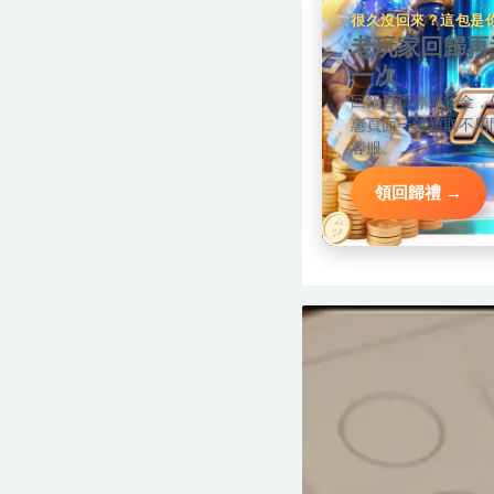
很久沒回來？這包是
老玩家回歸再
一次
回鍋會員專屬彩金，
惠頁面一鍵領取不用
客服。
領回歸禮 →