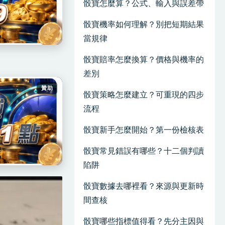
骰寶怎麼算？公式、輸入與誤差帶
骰寶機率如何理解？別把短期結果
當規律
骰寶賠率怎麼換算？價格與機率的
差別
贊助
骰寶策略怎麼建立？可重現的四步
流程
骰寶新手怎麼開始？第一份檢核表
骰寶常見錯誤有哪些？十二個判讀
陷阱
骰寶數據去哪裡看？來源與更新時
間查核
骰寶哪些指標值得看？先分主因與