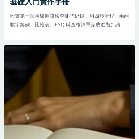
基礎入門實作手冊
骰寶第一次複盤應該檢查哪些紀錄，用四步流程、兩組
數字案例、比較表、FAQ 與查核清單完成進階判讀。