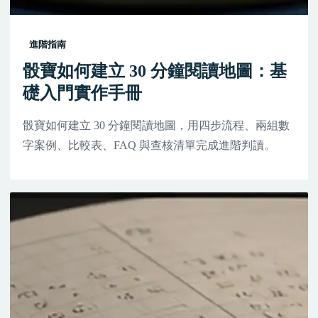
進階指南
骰寶如何建立 30 分鐘閱讀地圖：基
礎入門實作手冊
骰寶如何建立 30 分鐘閱讀地圖，用四步流程、兩組數
字案例、比較表、FAQ 與查核清單完成進階判讀。