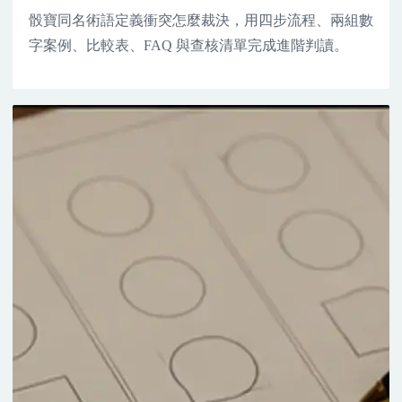
骰寶同名術語定義衝突怎麼裁決，用四步流程、兩組數
字案例、比較表、FAQ 與查核清單完成進階判讀。