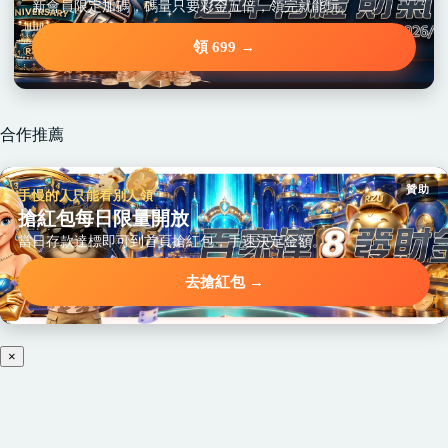
新會員限定加碼，碼量只要彩金五倍，領完就能玩。
領 699 →
合作推薦
贊助
手慢的人只能看別人領
搶紅包每日限量開放
當日存款達標即可到首頁搶紅包，手速決定金額。
去搶紅包 →
×