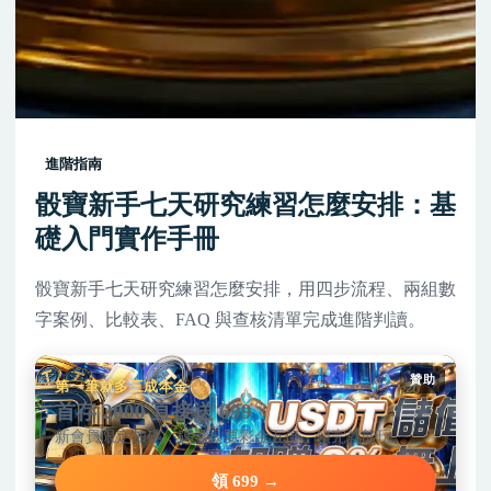
進階指南
骰寶新手七天研究練習怎麼安排：基
礎入門實作手冊
骰寶新手七天研究練習怎麼安排，用四步流程、兩組數
字案例、比較表、FAQ 與查核清單完成進階判讀。
贊助
第一筆就多三成本金
首存 2000 直接送 699
新會員限定加碼，碼量只要彩金五倍，領完就能玩。
領 699 →