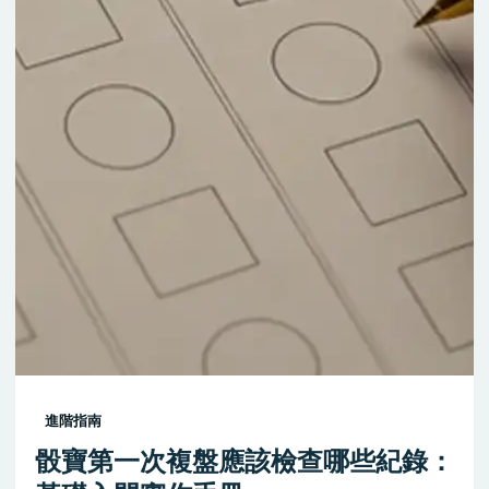
進階指南
骰寶第一次複盤應該檢查哪些紀錄：