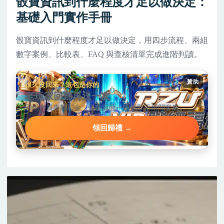
骰寶資訊到什麼程度才足以做決定：
基礎入門實作手冊
骰寶資訊到什麼程度才足以做決定，用四步流程、兩組
數字案例、比較表、FAQ 與查核清單完成進階判讀。
贊助
很久沒回來？這包是你的
老玩家回歸再送一次
回鍋會員專屬彩金，優惠頁面一鍵領取不用問客服。
領回歸禮 →