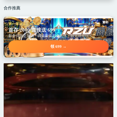
合作推薦
贊助
第一筆就多三成本金
首存 2000 直接送 699
新會員限定加碼，碼量只要彩金五倍，領完就能玩。
領 699 →