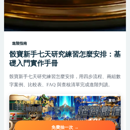
進階指南
骰寶新手七天研究練習怎麼安排：基
礎入門實作手冊
骰寶新手七天研究練習怎麼安排，用四步流程、兩組數
字案例、比較表、FAQ 與查核清單完成進階判讀。
贊助
今天的轉盤還沒人轉走
天天轉好運，轉盤等你抽
單筆存款 3000 就送轉盤機會，最高 2888 每天都能中。
免費抽一次 →