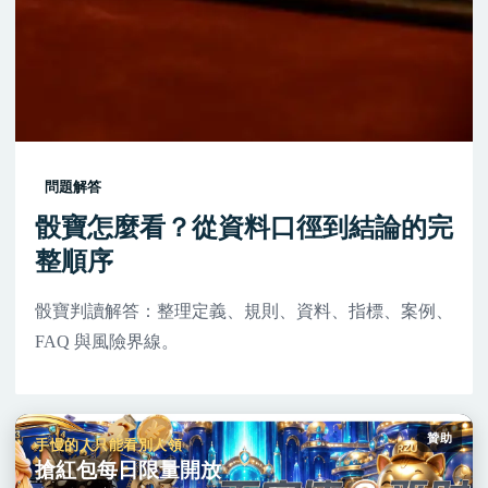
問題解答
骰寶怎麼看？從資料口徑到結論的完
整順序
骰寶判讀解答：整理定義、規則、資料、指標、案例、
FAQ 與風險界線。
贊助
手慢的人只能看別人領
搶紅包每日限量開放