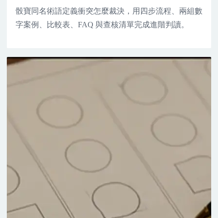
骰寶同名術語定義衝突怎麼裁決，用四步流程、兩組數
字案例、比較表、FAQ 與查核清單完成進階判讀。