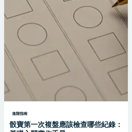
進階指南
骰寶第一次複盤應該檢查哪些紀錄：