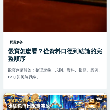
問題解答
骰寶怎麼看？從資料口徑到結論的完
整順序
骰寶判讀解答：整理定義、規則、資料、指標、案例、
FAQ 與風險界線。
贊助
手慢的人只能看別人領
搶紅包每日限量開放