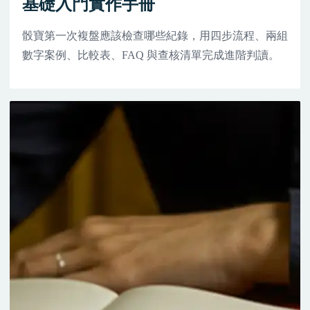
基礎入門實作手冊
骰寶第一次複盤應該檢查哪些紀錄，用四步流程、兩組
數字案例、比較表、FAQ 與查核清單完成進階判讀。