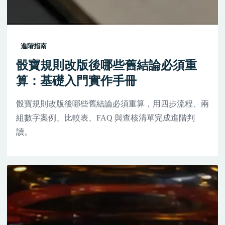
進階指南
骰寶規則改版後哪些舊結論必須重
算：基礎入門實作手冊
骰寶規則改版後哪些舊結論必須重算，用四步流程、兩
組數字案例、比較表、FAQ 與查核清單完成進階判
讀。