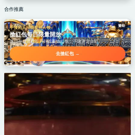
合作推薦
贊助
手慢的人只能看別人領
搶紅包每日限量開放
當日存款達標即可到首頁搶紅包，手速決定金額。
去搶紅包 →