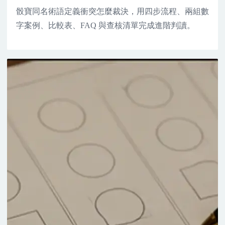
骰寶同名術語定義衝突怎麼裁決，用四步流程、兩組數
字案例、比較表、FAQ 與查核清單完成進階判讀。