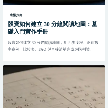
進階指南
骰寶如何建立 30 分鐘閱讀地圖：基
礎入門實作手冊
骰寶如何建立 30 分鐘閱讀地圖，用四步流程、兩組數
字案例、比較表、FAQ 與查核清單完成進階判讀。