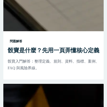
問題解答
骰寶是什麼？先用一頁弄懂核心定義
骰寶入門解答：整理定義、規則、資料、指標、案例、
FAQ 與風險界線。