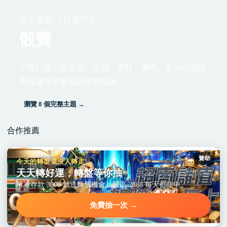
骰子遊戲 · 112 篇研究
骰寶
不靠口號，從定義、規則、資料、機率、案例與風險
界線建立可重現的研究路線。
瀏覽 8 個完整主題 →
合作推薦
贊助
今天的轉盤還沒人轉走
天天轉好運，轉盤等你抽
單筆存款 3000 就送轉盤機會，最高 2888 每天都能中。
免費抽一次 →