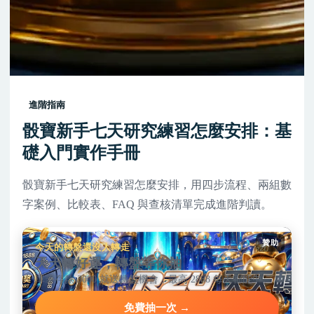
進階指南
骰寶新手七天研究練習怎麼安排：基
礎入門實作手冊
骰寶新手七天研究練習怎麼安排，用四步流程、兩組數
字案例、比較表、FAQ 與查核清單完成進階判讀。
贊助
今天的轉盤還沒人轉走
天天轉好運，轉盤等你抽
單筆存款 3000 就送轉盤機會，最高 2888 每天都能中。
免費抽一次 →