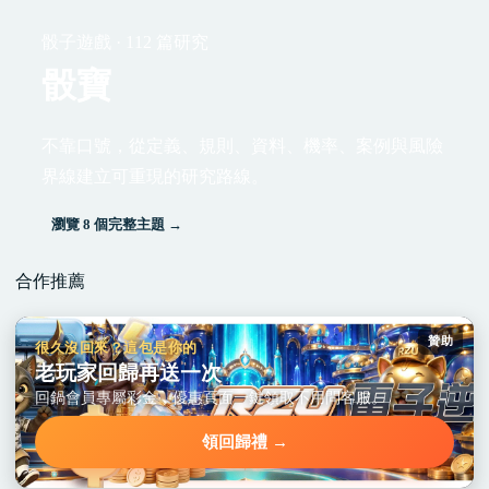
骰子遊戲 · 112 篇研究
骰寶
不靠口號，從定義、規則、資料、機率、案例與風險
界線建立可重現的研究路線。
瀏覽 8 個完整主題 →
合作推薦
贊助
很久沒回來？這包是你的
老玩家回歸再送一次
回鍋會員專屬彩金，優惠頁面一鍵領取不用問客服。
領回歸禮 →