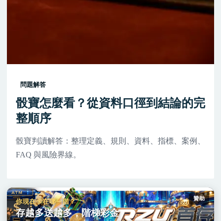
問題解答
骰寶怎麼看？從資料口徑到結論的完
整順序
骰寶判讀解答：整理定義、規則、資料、指標、案例、
FAQ 與風險界線。
贊助
你現在卡在哪一階？
存越多送越多，階梯彩金