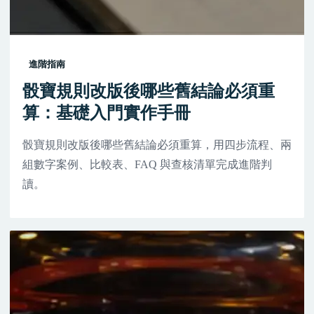
進階指南
骰寶規則改版後哪些舊結論必須重
算：基礎入門實作手冊
骰寶規則改版後哪些舊結論必須重算，用四步流程、兩
組數字案例、比較表、FAQ 與查核清單完成進階判
讀。