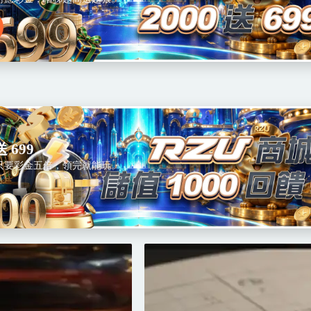
 699
只要彩金五倍，領完就能玩。