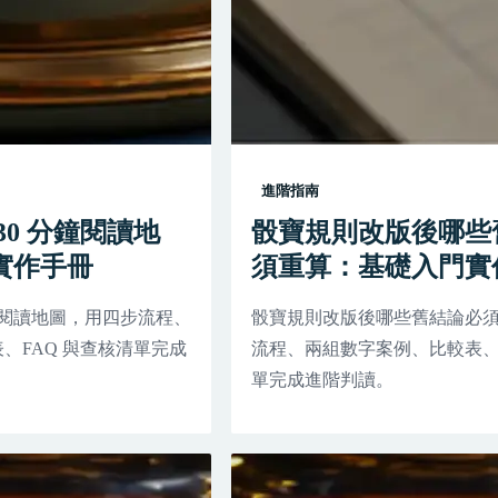
進階指南
30 分鐘閱讀地
骰寶規則改版後哪些
實作手冊
須重算：基礎入門實
分鐘閱讀地圖，用四步流程、
骰寶規則改版後哪些舊結論必
、FAQ 與查核清單完成
流程、兩組數字案例、比較表、F
單完成進階判讀。