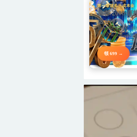
第一筆就多三成本金
首存 2000 直
送 699
新會員限定加碼，碼
只要彩金五倍，領完
能玩。
領 699 →