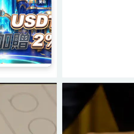
贊助
接
量
就