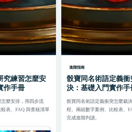
進階指南
研究練習怎麼安
骰寶同名術語定義衝
實作手冊
決：基礎入門實作手
習怎麼安排，用四步流
骰寶同名術語定義衝突怎麼裁
較表、FAQ 與查核清單
程、兩組數字案例、比較表、FA
完成進階判讀。