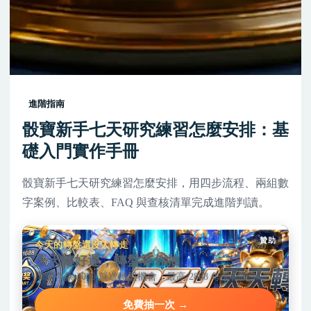
進階指南
骰寶新手七天研究練習怎麼安排：基
礎入門實作手冊
骰寶新手七天研究練習怎麼安排，用四步流程、兩組數
字案例、比較表、FAQ 與查核清單完成進階判讀。
贊助
今天的轉盤還沒人轉走
天天轉好運，轉盤等你抽
單筆存款 3000 就送轉盤機會，最高 2888 每天都能中。
免費抽一次 →