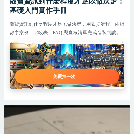
骰寶資訊到什麼程度才足以做決定：
基礎入門實作手冊
骰寶資訊到什麼程度才足以做決定，用四步流程、兩組
數字案例、比較表、FAQ 與查核清單完成進階判讀。
贊助
今天的轉盤還沒人轉走
天天轉好運，轉盤等你抽
單筆存款 3000 就送轉盤機會，最高 2888 每天都能中。
免費抽一次 →