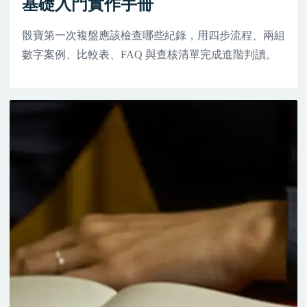
基礎入門實作手冊
骰寶第一次複盤應該檢查哪些紀錄，用四步流程、兩組
數字案例、比較表、FAQ 與查核清單完成進階判讀。