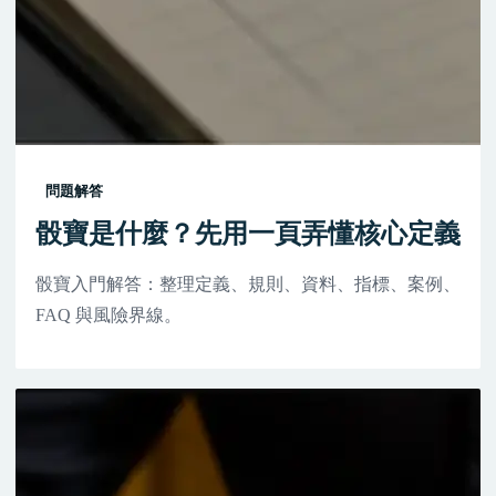
問題解答
骰寶是什麼？先用一頁弄懂核心定義
骰寶入門解答：整理定義、規則、資料、指標、案例、
FAQ 與風險界線。