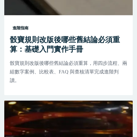
進階指南
骰寶規則改版後哪些舊結論必須重
算：基礎入門實作手冊
骰寶規則改版後哪些舊結論必須重算，用四步流程、兩
組數字案例、比較表、FAQ 與查核清單完成進階判
讀。