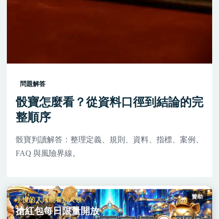
問題解答
骰寶怎麼看？從資料口徑到結論的完
整順序
骰寶判讀解答：整理定義、規則、資料、指標、案例、
FAQ 與風險界線。
贊助
手慢的人只能看別人領
搶紅包每日限量開放