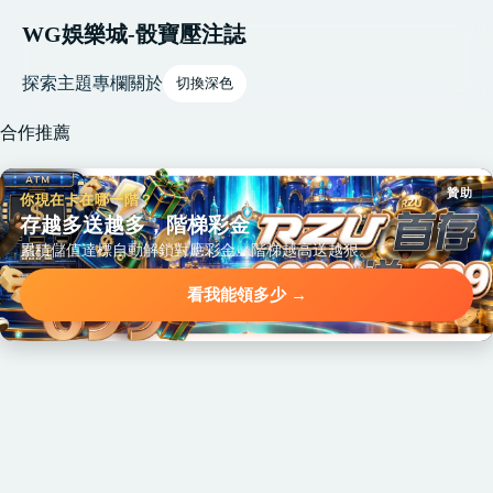
WG娛樂城-骰寶壓注誌
探索
主題
專欄
關於
切換深色
合作推薦
贊助
你現在卡在哪一階？
存越多送越多，階梯彩金
累積儲值達標自動解鎖對應彩金，階梯越高送越狠。
看我能領多少 →