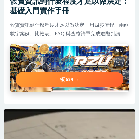
骰寶資訊到什麼程度才足以做決定：
基礎入門實作手冊
骰寶資訊到什麼程度才足以做決定，用四步流程、兩組
數字案例、比較表、FAQ 與查核清單完成進階判讀。
贊助
第一筆就多三成本金
首存 2000 直接送 699
新會員限定加碼，碼量只要彩金五倍，領完就能玩。
領 699 →