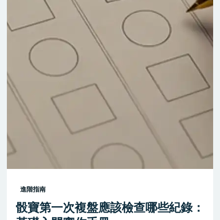
進階指南
骰寶第一次複盤應該檢查哪些紀錄：