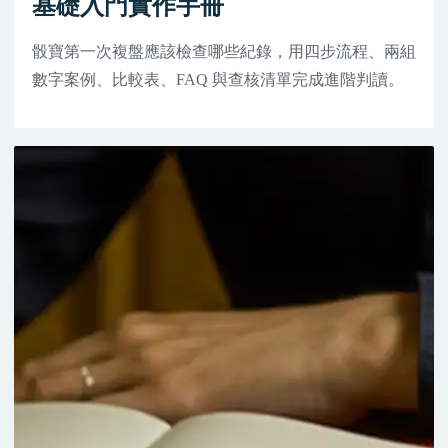
基礎入門實作手冊
骰寶第一次複盤應該檢查哪些紀錄，用四步流程、兩組
數字案例、比較表、FAQ 與查核清單完成進階判讀。