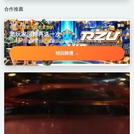
合作推薦
贊助
很久沒回來？這包是你的
老玩家回歸再送一次
回鍋會員專屬彩金，優惠頁面一鍵領取不用問客服。
領回歸禮 →