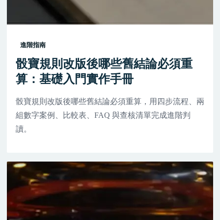
進階指南
骰寶規則改版後哪些舊結論必須重
算：基礎入門實作手冊
骰寶規則改版後哪些舊結論必須重算，用四步流程、兩
組數字案例、比較表、FAQ 與查核清單完成進階判
讀。