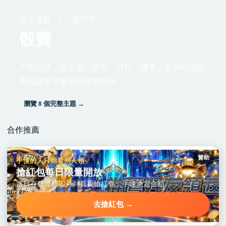
骰子遊戲 · 112 篇研究
骰寶
不靠口號，從定義、規則、資料、機率、案例與風險
界線建立可重現的研究路線。
瀏覽 8 個完整主題 →
合作推薦
贊助
手慢的人只能看別人領
搶紅包每日限量開放
當日存款達標即可到首頁搶紅包，手速決定金額。
去搶紅包 →