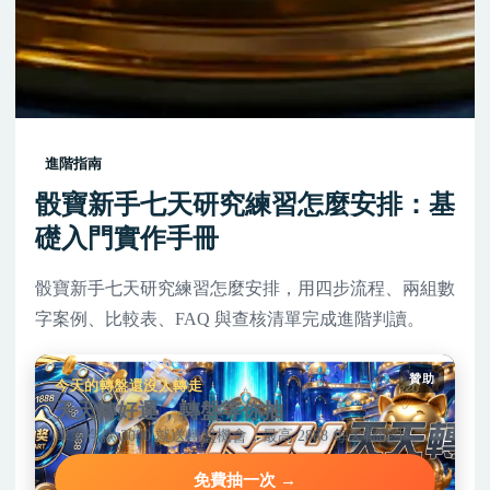
進階指南
骰寶新手七天研究練習怎麼安排：基
礎入門實作手冊
骰寶新手七天研究練習怎麼安排，用四步流程、兩組數
字案例、比較表、FAQ 與查核清單完成進階判讀。
贊助
今天的轉盤還沒人轉走
天天轉好運，轉盤等你抽
單筆存款 3000 就送轉盤機會，最高 2888 每天都能中。
免費抽一次 →