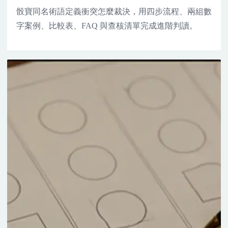
骰寶同名術語定義衝突怎麼裁決，用四步流程、兩組數
字案例、比較表、FAQ 與查核清單完成進階判讀。