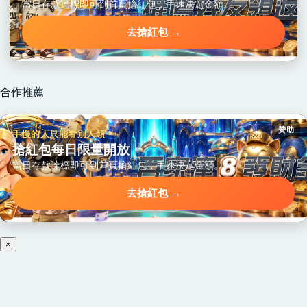
當日存款達標即可到首頁搶紅包，手速決定金額。
去搶紅包 →
合作推薦
贊助
手慢的人只能看別人領
搶紅包每日限量開放
當日存款達標即可到首頁搶紅包，手速決定金額。
去搶紅包 →
×