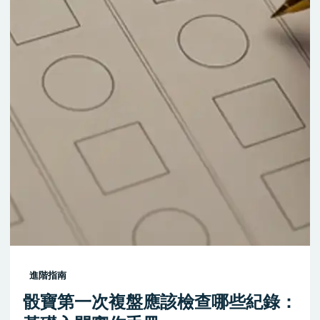
進階指南
骰寶第一次複盤應該檢查哪些紀錄：