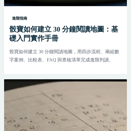
進階指南
骰寶如何建立 30 分鐘閱讀地圖：基
礎入門實作手冊
骰寶如何建立 30 分鐘閱讀地圖，用四步流程、兩組數
字案例、比較表、FAQ 與查核清單完成進階判讀。