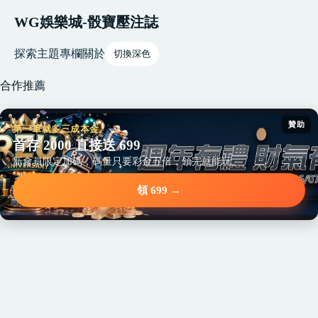
WG娛樂城-骰寶壓注誌
探索
主題
專欄
關於
切換深色
合作推薦
贊助
第一筆就多三成本金
首存 2000 直接送 699
新會員限定加碼，碼量只要彩金五倍，領完就能玩。
領 699 →