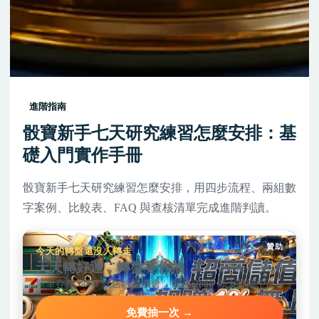
進階指南
骰寶新手七天研究練習怎麼安排：基
礎入門實作手冊
骰寶新手七天研究練習怎麼安排，用四步流程、兩組數
字案例、比較表、FAQ 與查核清單完成進階判讀。
贊助
今天的轉盤還沒人轉走
天天轉好運，轉盤等你抽
單筆存款 3000 就送轉盤機會，最高 2888 每天都能中。
免費抽一次 →