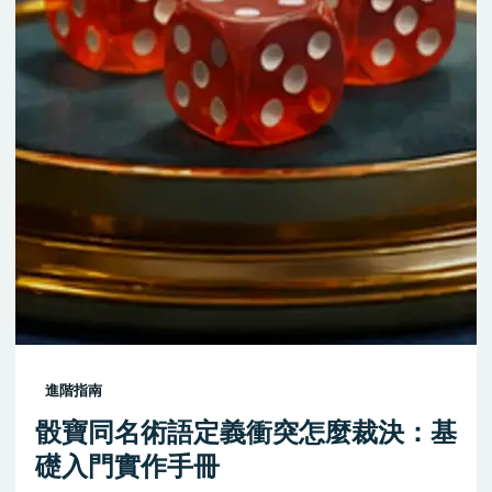
進階指南
骰寶同名術語定義衝突怎麼裁決：基
礎入門實作手冊