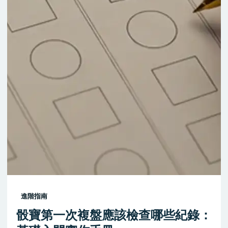
進階指南
骰寶第一次複盤應該檢查哪些紀錄：