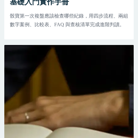
基礎入門實作手冊
骰寶第一次複盤應該檢查哪些紀錄，用四步流程、兩組
數字案例、比較表、FAQ 與查核清單完成進階判讀。