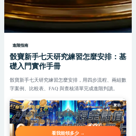
進階指南
骰寶新手七天研究練習怎麼安排：基
礎入門實作手冊
骰寶新手七天研究練習怎麼安排，用四步流程、兩組數
字案例、比較表、FAQ 與查核清單完成進階判讀。
贊助
你現在卡在哪一階？
存越多送越多，階梯彩金
累積儲值達標自動解鎖對應彩金，階梯越高送越狠。
看我能領多少 →