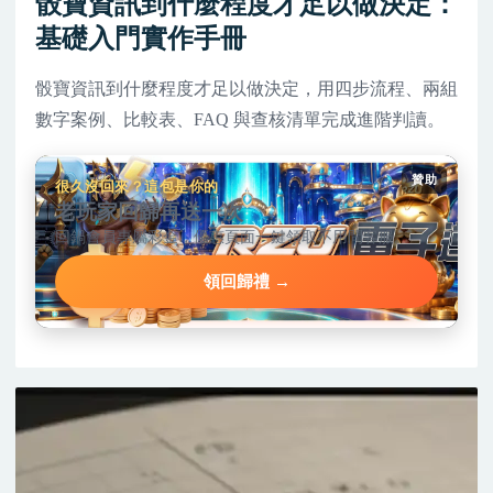
骰寶資訊到什麼程度才足以做決定：
基礎入門實作手冊
骰寶資訊到什麼程度才足以做決定，用四步流程、兩組
數字案例、比較表、FAQ 與查核清單完成進階判讀。
贊助
很久沒回來？這包是你的
老玩家回歸再送一次
回鍋會員專屬彩金，優惠頁面一鍵領取不用問客服。
領回歸禮 →