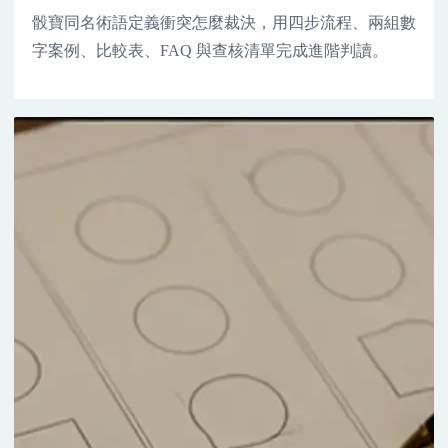
骰寶同名術語定義衝突怎麼裁決，用四步流程、兩組數
字案例、比較表、FAQ 與查核清單完成進階判讀。