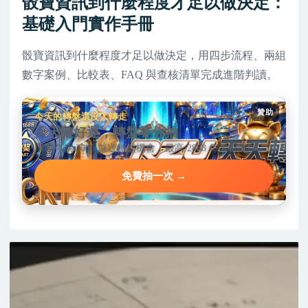
骰寶資訊到什麼程度才足以做決定：
基礎入門實作手冊
骰寶資訊到什麼程度才足以做決定，用四步流程、兩組
數字案例、比較表、FAQ 與查核清單完成進階判讀。
贊助
今天的轉盤還沒人轉走
天天轉好運，轉盤等你抽
單筆存款 3000 就送轉盤機會，最高 2888 每天都能中。
免費抽一次 →