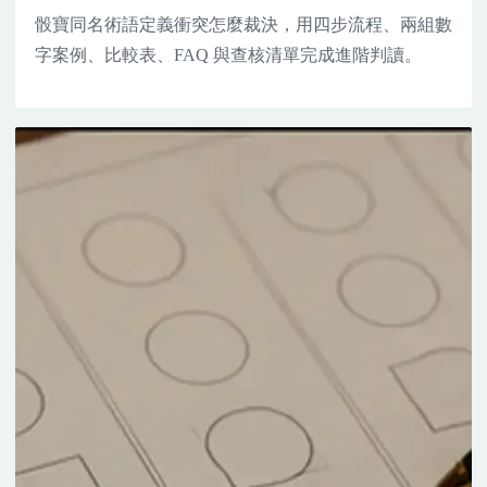
骰寶同名術語定義衝突怎麼裁決，用四步流程、兩組數
字案例、比較表、FAQ 與查核清單完成進階判讀。