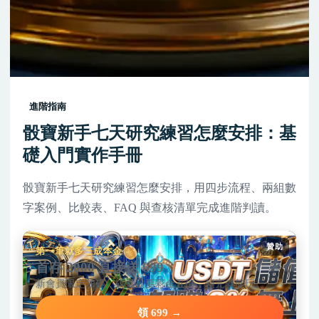
進階指南
骰寶新手七天研究練習怎麼安排：基
礎入門實作手冊
骰寶新手七天研究練習怎麼安排，用四步流程、兩組數
字案例、比較表、FAQ 與查核清單完成進階判讀。
贊助
第一筆就多三成本金
首存 2000 直接送 699
新會員限定加碼，碼量只要彩金五倍，領完就能玩。
領 699 →