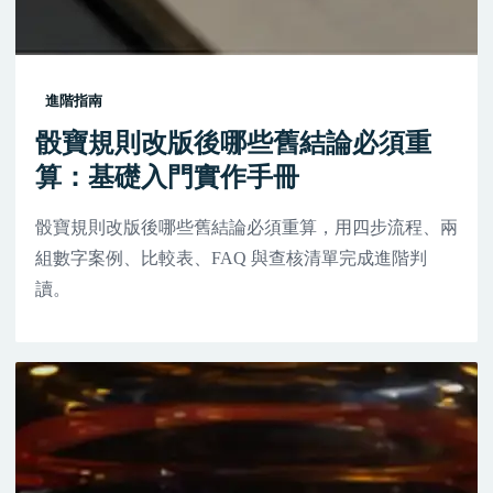
進階指南
骰寶規則改版後哪些舊結論必須重
算：基礎入門實作手冊
骰寶規則改版後哪些舊結論必須重算，用四步流程、兩
組數字案例、比較表、FAQ 與查核清單完成進階判
讀。