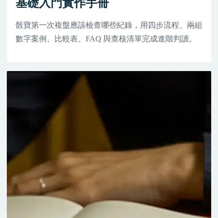
基礎入門實作手冊
骰寶第一次複盤應該檢查哪些紀錄，用四步流程、兩組
數字案例、比較表、FAQ 與查核清單完成進階判讀。