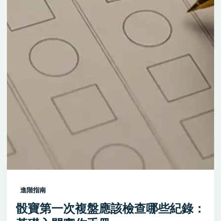
進階指南
骰寶第一次複盤應該檢查哪些紀錄：