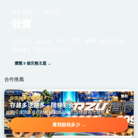
骰子遊戲 · 112 篇研究
骰寶
不靠口號，從定義、規則、資料、機率、案例與風險
界線建立可重現的研究路線。
瀏覽 8 個完整主題 →
合作推薦
贊助
你現在卡在哪一階？
存越多送越多，階梯彩金
累積儲值達標自動解鎖對應彩金，階梯越高送越狠。
看我能領多少 →