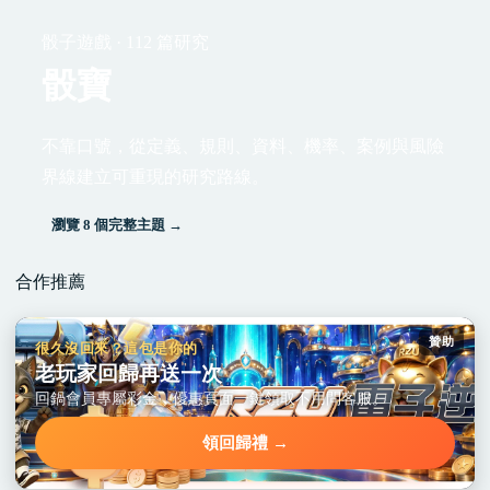
骰子遊戲 · 112 篇研究
骰寶
不靠口號，從定義、規則、資料、機率、案例與風險
界線建立可重現的研究路線。
瀏覽 8 個完整主題 →
合作推薦
贊助
很久沒回來？這包是你的
老玩家回歸再送一次
回鍋會員專屬彩金，優惠頁面一鍵領取不用問客服。
領回歸禮 →