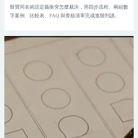
骰寶同名術語定義衝突怎麼裁決，用四步流程、兩組數
字案例、比較表、FAQ 與查核清單完成進階判讀。