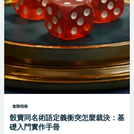
進階指南
骰寶同名術語定義衝突怎麼裁決：基
礎入門實作手冊