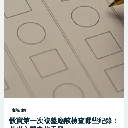
進階指南
骰寶第一次複盤應該檢查哪些紀錄：