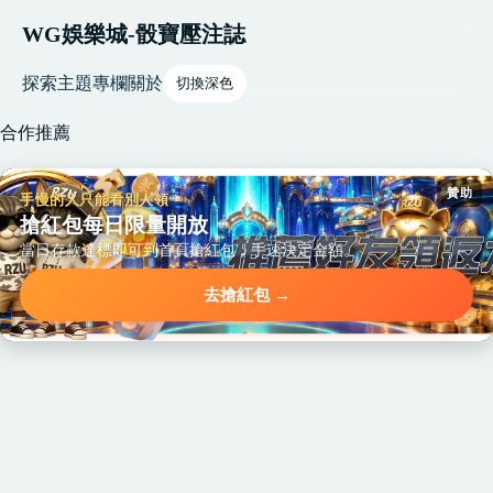
WG娛樂城-骰寶壓注誌
探索
主題
專欄
關於
切換深色
合作推薦
贊助
手慢的人只能看別人領
搶紅包每日限量開放
當日存款達標即可到首頁搶紅包，手速決定金額。
去搶紅包 →