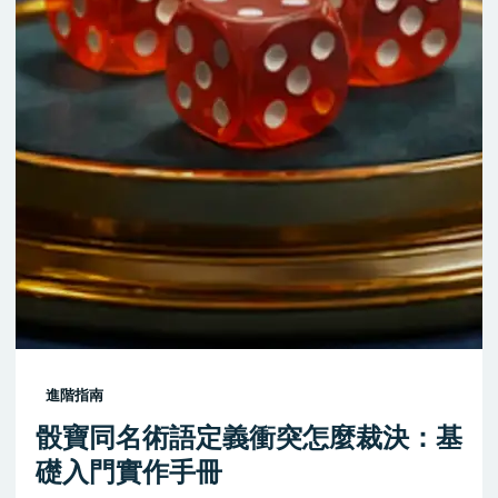
進階指南
骰寶同名術語定義衝突怎麼裁決：基
礎入門實作手冊