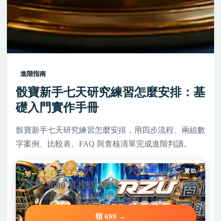
進階指南
骰寶新手七天研究練習怎麼安排：基
礎入門實作手冊
骰寶新手七天研究練習怎麼安排，用四步流程、兩組數
字案例、比較表、FAQ 與查核清單完成進階判讀。
贊助
第一筆就多三成本金
首存 2000 直接送 699
新會員限定加碼，碼量只要彩金五倍，領完就能玩。
領 699 →