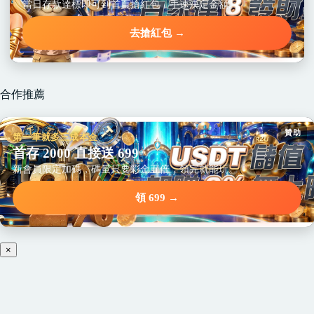
當日存款達標即可到首頁搶紅包，手速決定金額。
去搶紅包 →
合作推薦
贊助
第一筆就多三成本金
首存 2000 直接送 699
新會員限定加碼，碼量只要彩金五倍，領完就能玩。
領 699 →
×