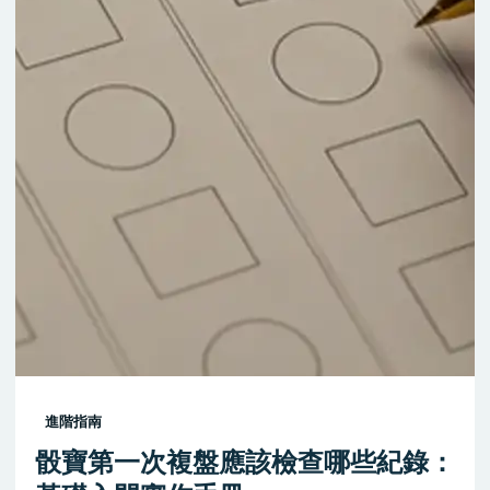
進階指南
骰寶第一次複盤應該檢查哪些紀錄：