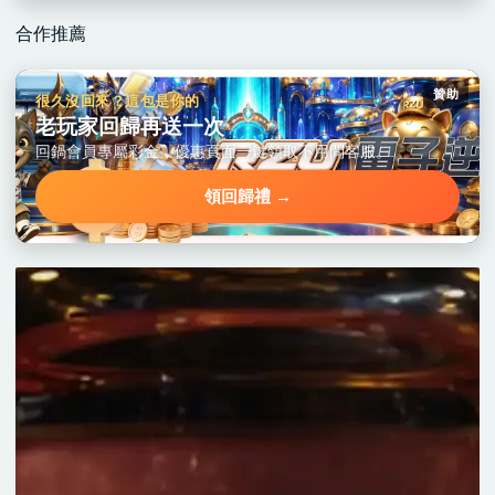
合作推薦
贊助
很久沒回來？這包是你的
老玩家回歸再送一次
回鍋會員專屬彩金，優惠頁面一鍵領取不用問客服。
領回歸禮 →