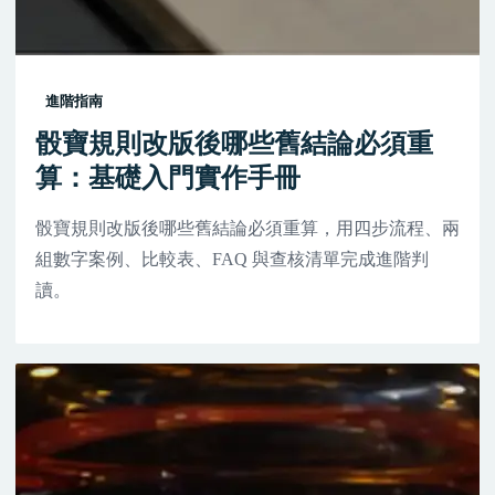
進階指南
骰寶規則改版後哪些舊結論必須重
算：基礎入門實作手冊
骰寶規則改版後哪些舊結論必須重算，用四步流程、兩
組數字案例、比較表、FAQ 與查核清單完成進階判
讀。