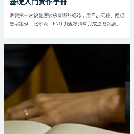
基礎入門實作手冊
骰寶第一次複盤應該檢查哪些紀錄，用四步流程、兩組
數字案例、比較表、FAQ 與查核清單完成進階判讀。