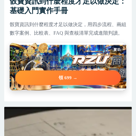
骰寶資訊到什麼程度才足以做決定：
基礎入門實作手冊
骰寶資訊到什麼程度才足以做決定，用四步流程、兩組
數字案例、比較表、FAQ 與查核清單完成進階判讀。
贊助
第一筆就多三成本金
首存 2000 直接送 699
新會員限定加碼，碼量只要彩金五倍，領完就能玩。
領 699 →