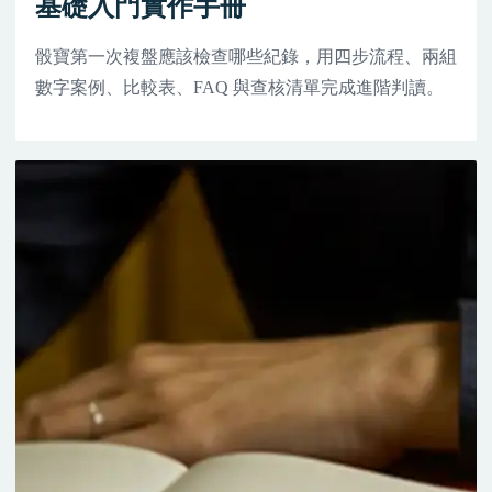
基礎入門實作手冊
骰寶第一次複盤應該檢查哪些紀錄，用四步流程、兩組
數字案例、比較表、FAQ 與查核清單完成進階判讀。