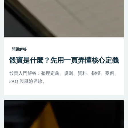
問題解答
骰寶是什麼？先用一頁弄懂核心定義
骰寶入門解答：整理定義、規則、資料、指標、案例、
FAQ 與風險界線。