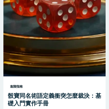
進階指南
骰寶同名術語定義衝突怎麼裁決：基
礎入門實作手冊