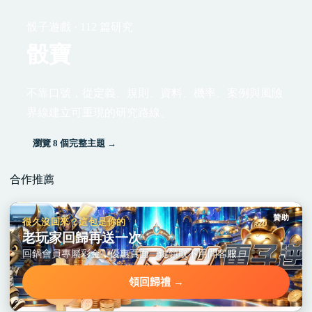
骰子遊戲 · 112 篇研究
骰寶
不靠口號，從定義、規則、資料、機率、案例與風險
界線建立可重現的研究路線。
瀏覽 8 個完整主題 →
合作推薦
贊助
很久沒回來？這包是你的
老玩家回歸再送一次
回鍋會員專屬彩金，優惠頁面一鍵領取不用問客服。
領回歸禮 →