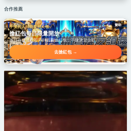
合作推薦
贊助
手慢的人只能看別人領
搶紅包每日限量開放
當日存款達標即可到首頁搶紅包，手速決定金額。
去搶紅包 →