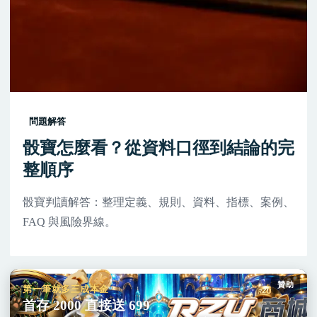
問題解答
骰寶怎麼看？從資料口徑到結論的完
整順序
骰寶判讀解答：整理定義、規則、資料、指標、案例、
FAQ 與風險界線。
贊助
第一筆就多三成本金
首存 2000 直接送 699