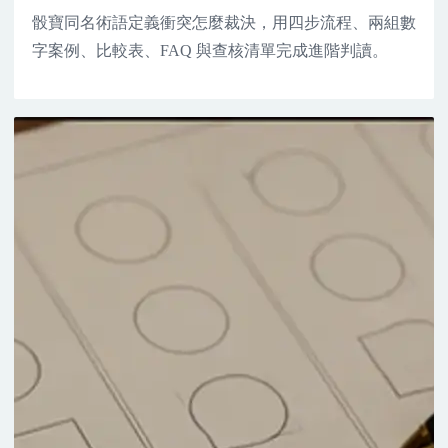
骰寶同名術語定義衝突怎麼裁決，用四步流程、兩組數
字案例、比較表、FAQ 與查核清單完成進階判讀。