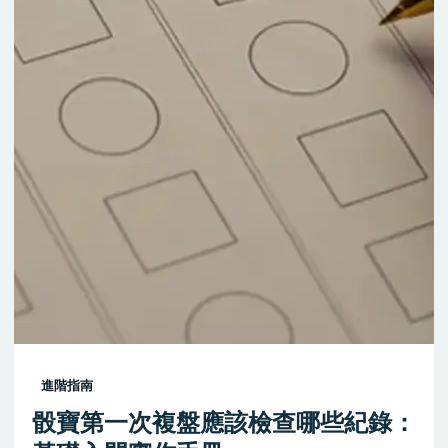
進階指南
骰寶第一次複盤應該檢查哪些紀錄：