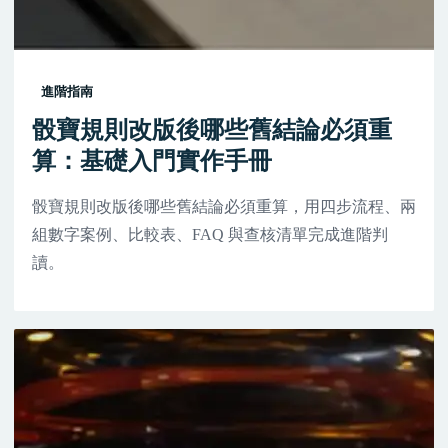
進階指南
骰寶規則改版後哪些舊結論必須重
算：基礎入門實作手冊
骰寶規則改版後哪些舊結論必須重算，用四步流程、兩
組數字案例、比較表、FAQ 與查核清單完成進階判
讀。