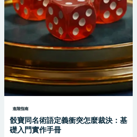
進階指南
骰寶同名術語定義衝突怎麼裁決：基
礎入門實作手冊