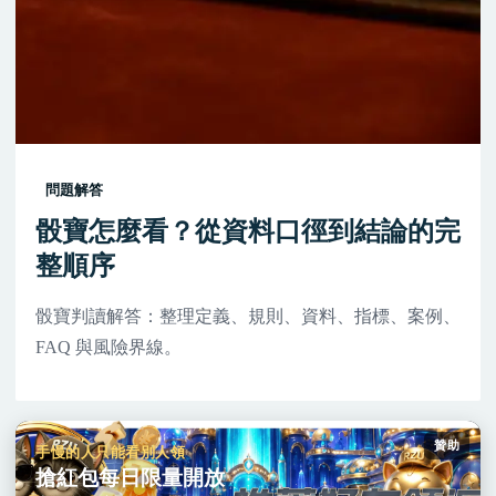
問題解答
骰寶怎麼看？從資料口徑到結論的完
整順序
骰寶判讀解答：整理定義、規則、資料、指標、案例、
FAQ 與風險界線。
贊助
手慢的人只能看別人領
搶紅包每日限量開放