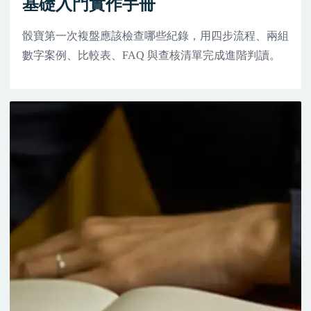
基礎入門實作手冊
骰寶第一次複盤應該檢查哪些紀錄，用四步流程、兩組
數字案例、比較表、FAQ 與查核清單完成進階判讀。