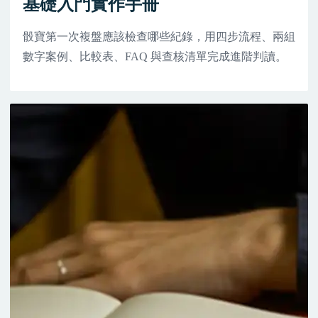
基礎入門實作手冊
骰寶第一次複盤應該檢查哪些紀錄，用四步流程、兩組
數字案例、比較表、FAQ 與查核清單完成進階判讀。