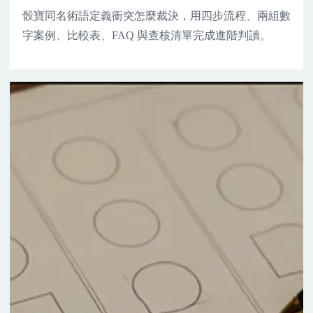
骰寶同名術語定義衝突怎麼裁決，用四步流程、兩組數
字案例、比較表、FAQ 與查核清單完成進階判讀。