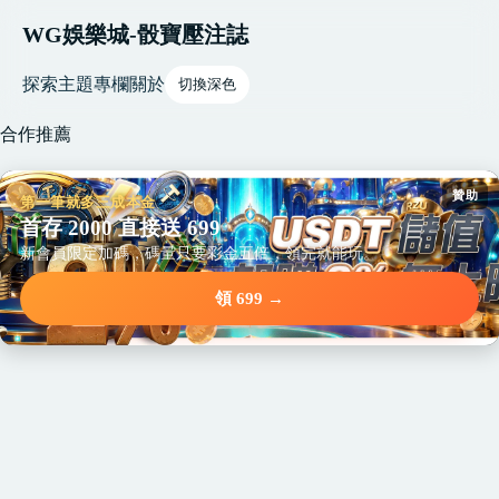
WG娛樂城-骰寶壓注誌
探索
主題
專欄
關於
切換深色
合作推薦
贊助
第一筆就多三成本金
首存 2000 直接送 699
新會員限定加碼，碼量只要彩金五倍，領完就能玩。
領 699 →