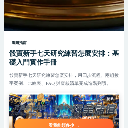
進階指南
骰寶新手七天研究練習怎麼安排：基
礎入門實作手冊
骰寶新手七天研究練習怎麼安排，用四步流程、兩組數
字案例、比較表、FAQ 與查核清單完成進階判讀。
贊助
你現在卡在哪一階？
存越多送越多，階梯彩金
累積儲值達標自動解鎖對應彩金，階梯越高送越狠。
看我能領多少 →