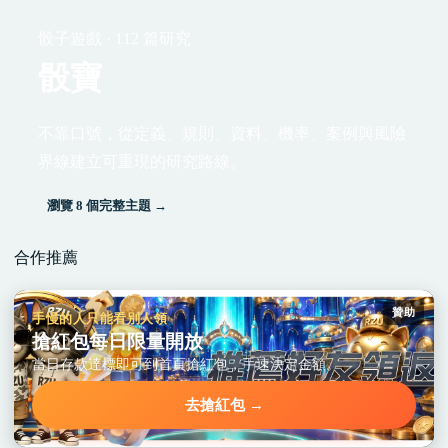
骰子遊戲 · 112 篇研究
骰寶
不靠口號，從定義、規則、資料、機率、案例與風險
界線建立可重現的研究路線。
瀏覽 8 個完整主題 →
合作推薦
贊助
手慢的人只能看別人領
搶紅包每日限量開放
當日存款達標即可到首頁搶紅包，手速決定金額。
去搶紅包 →