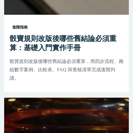
進階指南
骰寶規則改版後哪些舊結論必須重
算：基礎入門實作手冊
骰寶規則改版後哪些舊結論必須重算，用四步流程、兩
組數字案例、比較表、FAQ 與查核清單完成進階判
讀。