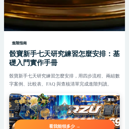
進階指南
骰寶新手七天研究練習怎麼安排：基
礎入門實作手冊
骰寶新手七天研究練習怎麼安排，用四步流程、兩組數
字案例、比較表、FAQ 與查核清單完成進階判讀。
贊助
你現在卡在哪一階？
存越多送越多，階梯彩金
累積儲值達標自動解鎖對應彩金，階梯越高送越狠。
看我能領多少 →