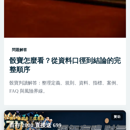
問題解答
骰寶怎麼看？從資料口徑到結論的完
整順序
骰寶判讀解答：整理定義、規則、資料、指標、案例、
FAQ 與風險界線。
贊助
第一筆就多三成本金
首存 2000 直接送 699