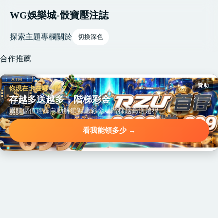
WG娛樂城-骰寶壓注誌
探索
主題
專欄
關於
切換深色
合作推薦
贊助
你現在卡在哪一階？
存越多送越多，階梯彩金
累積儲值達標自動解鎖對應彩金，階梯越高送越狠。
看我能領多少 →