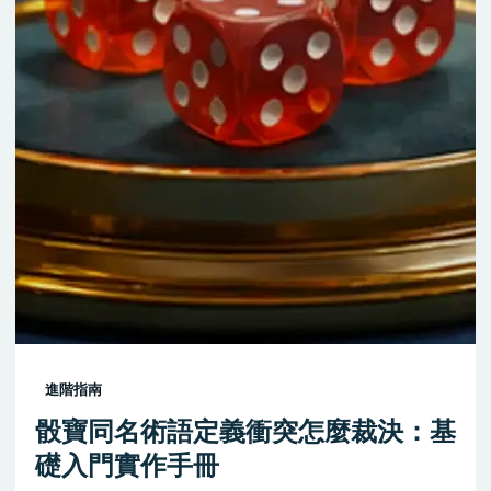
進階指南
骰寶同名術語定義衝突怎麼裁決：基
礎入門實作手冊