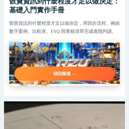
骰寶資訊到什麼程度才足以做決定：
基礎入門實作手冊
骰寶資訊到什麼程度才足以做決定，用四步流程、兩組
數字案例、比較表、FAQ 與查核清單完成進階判讀。
贊助
很久沒回來？這包是你的
老玩家回歸再送一次
回鍋會員專屬彩金，優惠頁面一鍵領取不用問客服。
領回歸禮 →