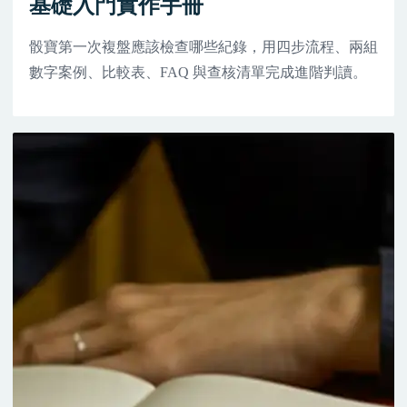
基礎入門實作手冊
骰寶第一次複盤應該檢查哪些紀錄，用四步流程、兩組
數字案例、比較表、FAQ 與查核清單完成進階判讀。