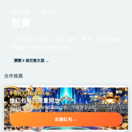
骰子遊戲 · 112 篇研究
骰寶
不靠口號，從定義、規則、資料、機率、案例與風險
界線建立可重現的研究路線。
瀏覽 8 個完整主題 →
合作推薦
贊助
手慢的人只能看別人領
搶紅包每日限量開放
當日存款達標即可到首頁搶紅包，手速決定金額。
去搶紅包 →