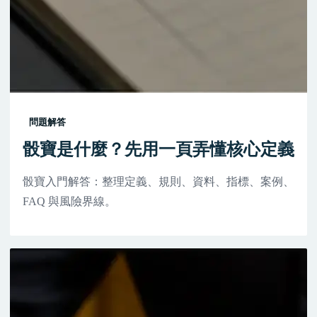
問題解答
骰寶是什麼？先用一頁弄懂核心定義
骰寶入門解答：整理定義、規則、資料、指標、案例、
FAQ 與風險界線。