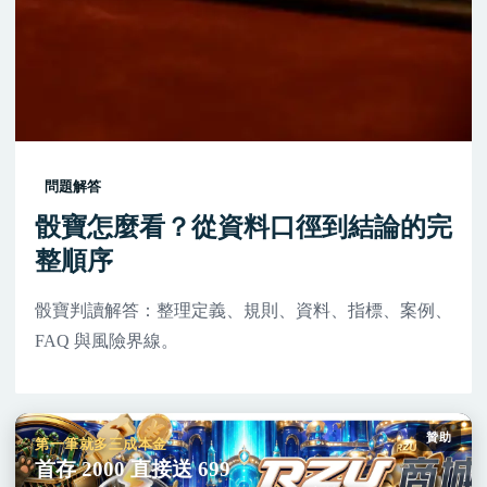
問題解答
骰寶怎麼看？從資料口徑到結論的完
整順序
骰寶判讀解答：整理定義、規則、資料、指標、案例、
FAQ 與風險界線。
贊助
第一筆就多三成本金
首存 2000 直接送 699