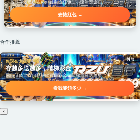
當日存款達標即可到首頁搶紅包，手速決定金額。
去搶紅包 →
合作推薦
贊助
你現在卡在哪一階？
存越多送越多，階梯彩金
累積儲值達標自動解鎖對應彩金，階梯越高送越狠。
看我能領多少 →
×