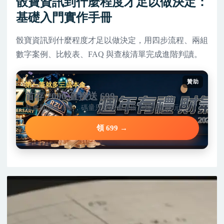
骰寶資訊到什麼程度才足以做決定：
基礎入門實作手冊
骰寶資訊到什麼程度才足以做決定，用四步流程、兩組
數字案例、比較表、FAQ 與查核清單完成進階判讀。
贊助
第一筆就多三成本金
首存 2000 直接送 699
新會員限定加碼，碼量只要彩金五倍，領完就能玩。
領 699 →