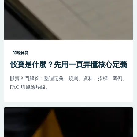
問題解答
骰寶是什麼？先用一頁弄懂核心定義
骰寶入門解答：整理定義、規則、資料、指標、案例、
FAQ 與風險界線。