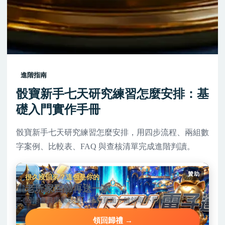
進階指南
骰寶新手七天研究練習怎麼安排：基
礎入門實作手冊
骰寶新手七天研究練習怎麼安排，用四步流程、兩組數
字案例、比較表、FAQ 與查核清單完成進階判讀。
贊助
很久沒回來？這包是你的
老玩家回歸再送一次
回鍋會員專屬彩金，優惠頁面一鍵領取不用問客服。
領回歸禮 →