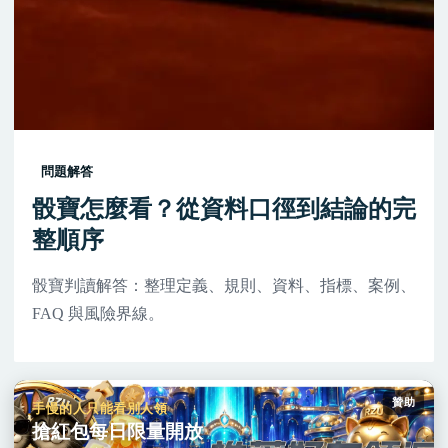
問題解答
骰寶怎麼看？從資料口徑到結論的完
整順序
骰寶判讀解答：整理定義、規則、資料、指標、案例、
FAQ 與風險界線。
贊助
手慢的人只能看別人領
搶紅包每日限量開放