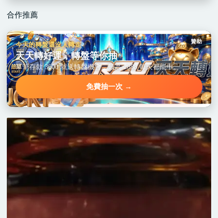
合作推薦
贊助
今天的轉盤還沒人轉走
天天轉好運，轉盤等你抽
單筆存款 3000 就送轉盤機會，最高 2888 每天都能中。
免費抽一次 →