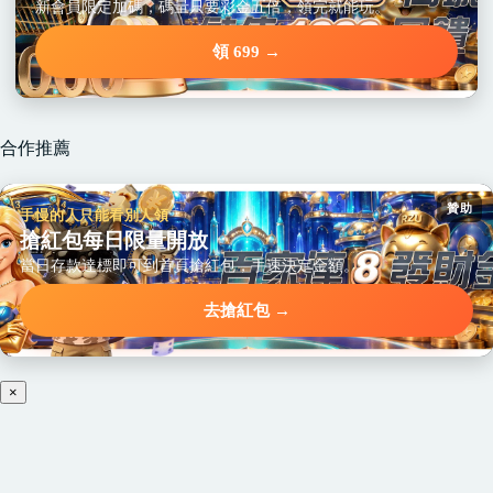
新會員限定加碼，碼量只要彩金五倍，領完就能玩。
領 699 →
合作推薦
贊助
手慢的人只能看別人領
搶紅包每日限量開放
當日存款達標即可到首頁搶紅包，手速決定金額。
去搶紅包 →
×