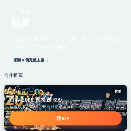
骰子遊戲 · 112 篇研究
骰寶
不靠口號，從定義、規則、資料、機率、案例與風險
界線建立可重現的研究路線。
瀏覽 8 個完整主題 →
合作推薦
贊助
第一筆就多三成本金
首存 2000 直接送 699
新會員限定加碼，碼量只要彩金五倍，領完就能玩。
領 699 →