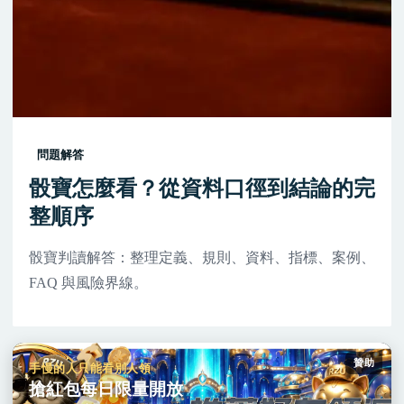
問題解答
骰寶怎麼看？從資料口徑到結論的完
整順序
骰寶判讀解答：整理定義、規則、資料、指標、案例、
FAQ 與風險界線。
贊助
手慢的人只能看別人領
搶紅包每日限量開放