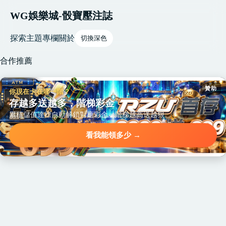
WG娛樂城-骰寶壓注誌
探索
主題
專欄
關於
切換深色
合作推薦
贊助
你現在卡在哪一階？
存越多送越多，階梯彩金
累積儲值達標自動解鎖對應彩金，階梯越高送越狠。
看我能領多少 →