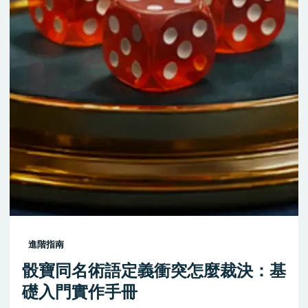
進階指南
骰寶同名術語定義衝突怎麼裁決：基
礎入門實作手冊