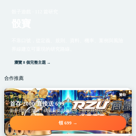
骰子遊戲 · 112 篇研究
骰寶
不靠口號，從定義、規則、資料、機率、案例與風險
界線建立可重現的研究路線。
瀏覽 8 個完整主題 →
合作推薦
贊助
第一筆就多三成本金
首存 2000 直接送 699
新會員限定加碼，碼量只要彩金五倍，領完就能玩。
領 699 →