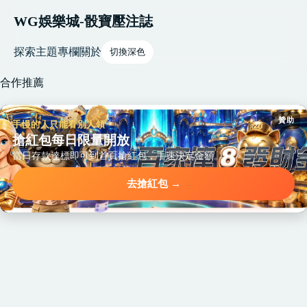
WG娛樂城-骰寶壓注誌
探索
主題
專欄
關於
切換深色
合作推薦
贊助
手慢的人只能看別人領
搶紅包每日限量開放
當日存款達標即可到首頁搶紅包，手速決定金額。
去搶紅包 →