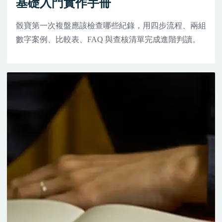
基礎入門實作手冊
骰寶第一次複盤應該檢查哪些紀錄，用四步流程、兩組
數字案例、比較表、FAQ 與查核清單完成進階判讀。