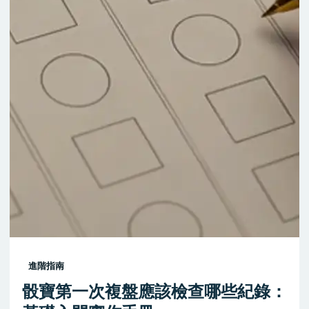
進階指南
骰寶第一次複盤應該檢查哪些紀錄：