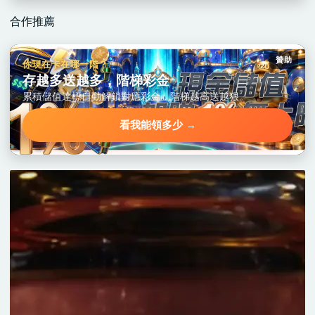
合作推薦
贊助
你現在卡在哪一階？
存越多送越多，階梯彩金
累積儲值達標自動解鎖對應彩金，階梯越高送越狠。
看我能領多少 →