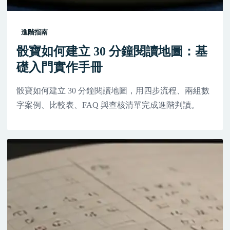
進階指南
骰寶如何建立 30 分鐘閱讀地圖：基
礎入門實作手冊
骰寶如何建立 30 分鐘閱讀地圖，用四步流程、兩組數
字案例、比較表、FAQ 與查核清單完成進階判讀。