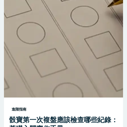
進階指南
骰寶第一次複盤應該檢查哪些紀錄：