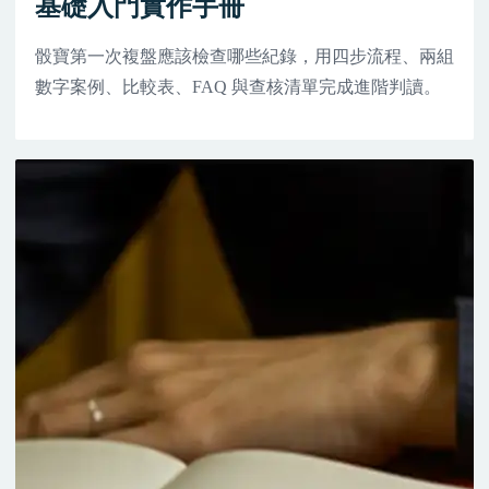
基礎入門實作手冊
骰寶第一次複盤應該檢查哪些紀錄，用四步流程、兩組
數字案例、比較表、FAQ 與查核清單完成進階判讀。