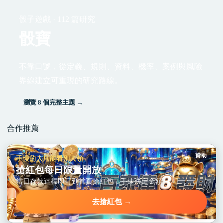
骰子遊戲 · 112 篇研究
骰寶
不靠口號，從定義、規則、資料、機率、案例與風險
界線建立可重現的研究路線。
瀏覽 8 個完整主題 →
合作推薦
贊助
手慢的人只能看別人領
搶紅包每日限量開放
當日存款達標即可到首頁搶紅包，手速決定金額。
去搶紅包 →