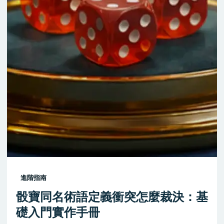
進階指南
骰寶同名術語定義衝突怎麼裁決：基
礎入門實作手冊