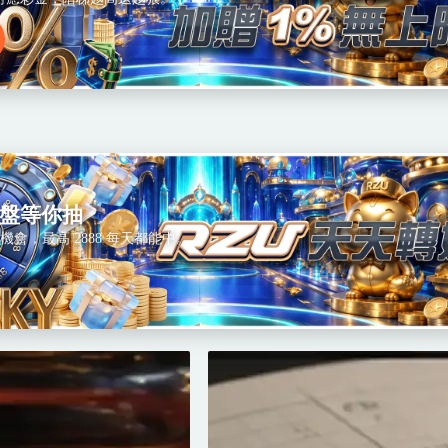
盤等你抽
盤機會，最高 2888 每天都能中。