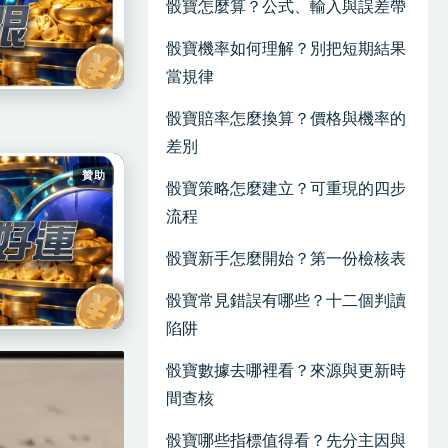
骰寶怎麼算？公式、輸入與誤差帶
骰寶機率如何理解？別把短期結果
當規律
骰寶賠率怎麼換算？價格與機率的
差別
贊助
骰寶策略怎麼建立？可重現的四步
流程
骰寶新手怎麼開始？第一份檢核表
骰寶常見錯誤有哪些？十二個判讀
陷阱
骰寶數據去哪裡看？來源與更新時
間查核
骰寶哪些指標值得看？先分主因與