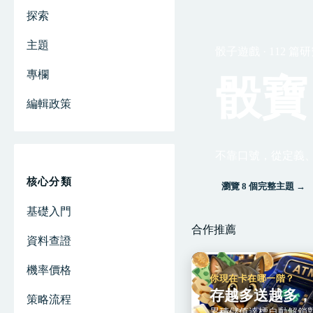
探索
主題
骰子遊戲 · 112 篇
專欄
骰寶
編輯政策
不靠口號，從定義
核心分類
瀏覽 8 個完整主題 →
基礎入門
合作推薦
資料查證
機率價格
你現在卡在哪一階？
存越多送越多，
策略流程
累積儲值達標自動解鎖