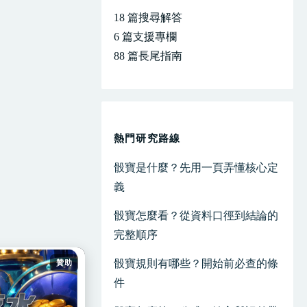
18 篇搜尋解答
6 篇支援專欄
88 篇長尾指南
熱門研究路線
骰寶是什麼？先用一頁弄懂核心定
義
骰寶怎麼看？從資料口徑到結論的
完整順序
骰寶規則有哪些？開始前必查的條
贊助
件