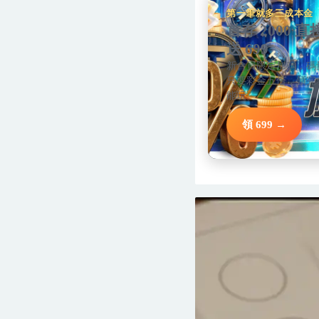
第一筆就多三成本金
首存 2000 直
送 699
新會員限定加碼，碼
只要彩金五倍，領完
能玩。
領 699 →