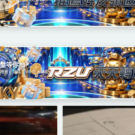
盤等你抽
盤機會，最高 2888 每天都能中。