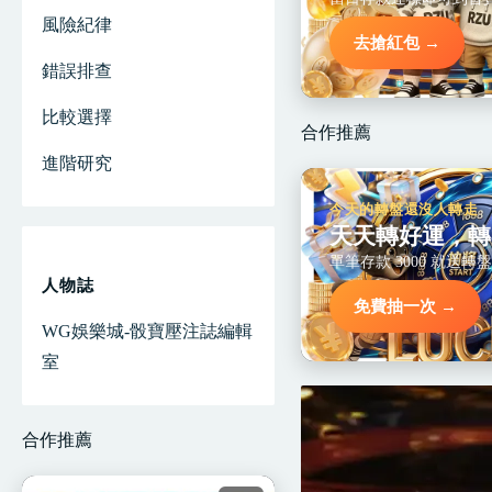
風險紀律
去搶紅包 →
錯誤排查
比較選擇
合作推薦
進階研究
今天的轉盤還沒人轉走
天天轉好運，轉
單筆存款 3000 就送轉
人物誌
免費抽一次 →
WG娛樂城-骰寶壓注誌編輯
室
合作推薦