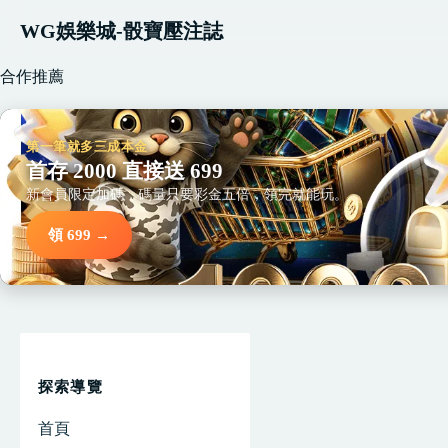
WG娛樂城-骰寶壓注誌
合作推薦
第一筆就多三成本金
首存 2000 直接送 699
新會員限定加碼，碼量只要彩金五倍，領完就能玩。
領 699 →
探索導覽
首頁