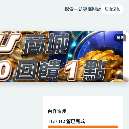
探索
主題
專欄
關於
切換深色
贊助
內容進度
112 / 112 篇已完成