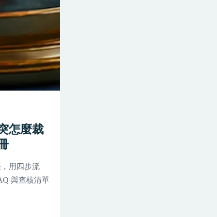
突怎麼裁
冊
決，用四步流
Q 與查核清單