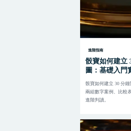
進階指南
骰寶如何建立 
圖：基礎入門
骰寶如何建立 30 
兩組數字案例、比較表
進階判讀。