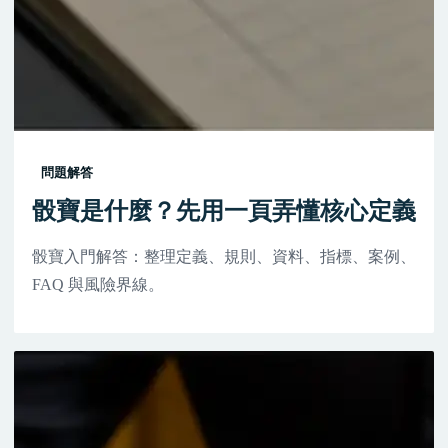
問題解答
骰寶是什麼？先用一頁弄懂核心定義
骰寶入門解答：整理定義、規則、資料、指標、案例、
FAQ 與風險界線。