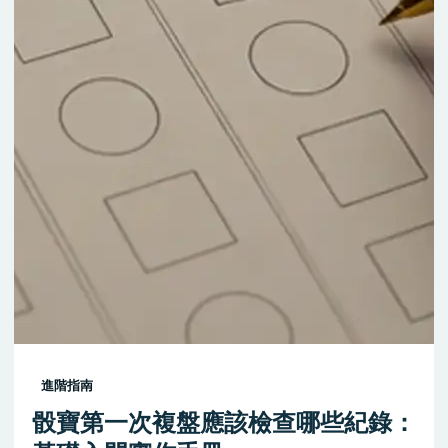
進階指南
骰寶第一次複盤應該檢查哪些紀錄：