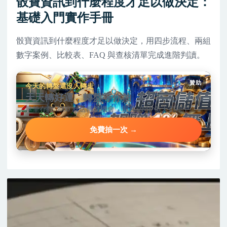
骰寶資訊到什麼程度才足以做決定：
基礎入門實作手冊
骰寶資訊到什麼程度才足以做決定，用四步流程、兩組
數字案例、比較表、FAQ 與查核清單完成進階判讀。
贊助
今天的轉盤還沒人轉走
天天轉好運，轉盤等你抽
單筆存款 3000 就送轉盤機會，最高 2888 每天都能中。
免費抽一次 →