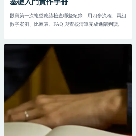
基礎入門實作手冊
骰寶第一次複盤應該檢查哪些紀錄，用四步流程、兩組
數字案例、比較表、FAQ 與查核清單完成進階判讀。