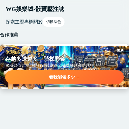
WG娛樂城-骰寶壓注誌
探索
主題
專欄
關於
切換深色
合作推薦
贊助
你現在卡在哪一階？
存越多送越多，階梯彩金
累積儲值達標自動解鎖對應彩金，階梯越高送越狠。
看我能領多少 →