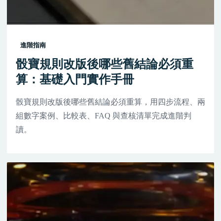
進階指南
骰寶規則改版後哪些舊結論必須重
算：基礎入門實作手冊
骰寶規則改版後哪些舊結論必須重算，用四步流程、兩
組數字案例、比較表、FAQ 與查核清單完成進階判
讀。