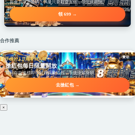
新會員限定加碼，碼量只要彩金五倍，領完就能玩。
領 699 →
合作推薦
贊助
手慢的人只能看別人領
搶紅包每日限量開放
當日存款達標即可到首頁搶紅包，手速決定金額。
去搶紅包 →
×