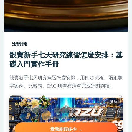
進階指南
骰寶新手七天研究練習怎麼安排：基
礎入門實作手冊
骰寶新手七天研究練習怎麼安排，用四步流程、兩組數
字案例、比較表、FAQ 與查核清單完成進階判讀。
贊助
你現在卡在哪一階？
存越多送越多，階梯彩金
累積儲值達標自動解鎖對應彩金，階梯越高送越狠。
看我能領多少 →