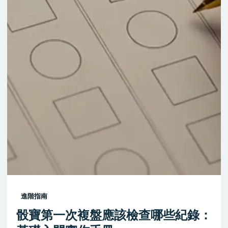
進階指南
骰寶第一次複盤應該檢查哪些紀錄：