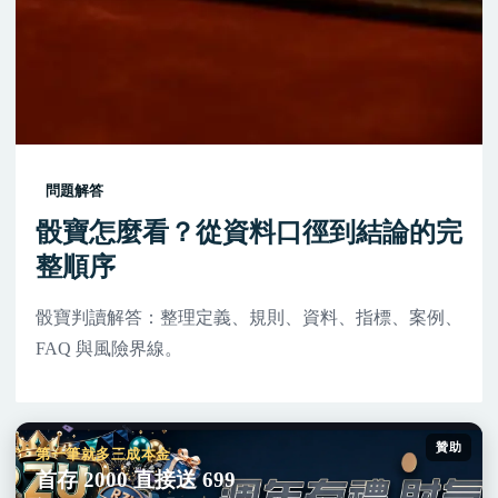
問題解答
骰寶怎麼看？從資料口徑到結論的完
整順序
骰寶判讀解答：整理定義、規則、資料、指標、案例、
FAQ 與風險界線。
贊助
第一筆就多三成本金
首存 2000 直接送 699