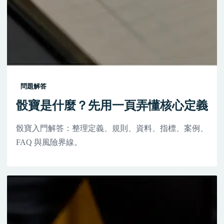
問題解答
骰寶是什麼？先用一頁弄懂核心定義
骰寶入門解答：整理定義、規則、資料、指標、案例、
FAQ 與風險界線。