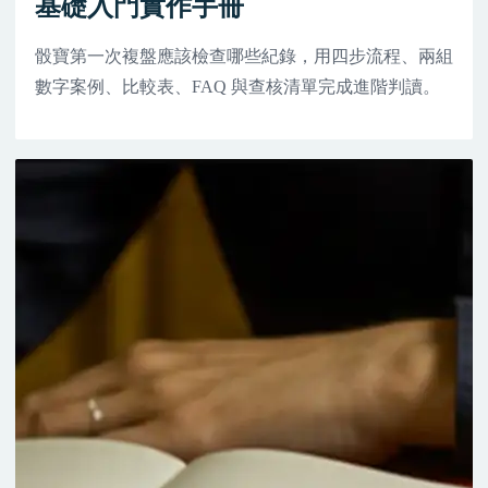
基礎入門實作手冊
骰寶第一次複盤應該檢查哪些紀錄，用四步流程、兩組
數字案例、比較表、FAQ 與查核清單完成進階判讀。