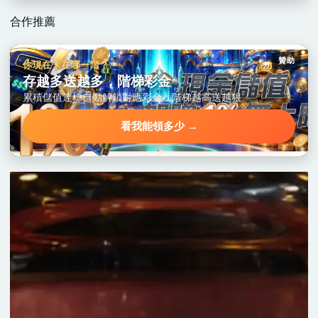
合作推薦
贊助
你現在卡在哪一階？
存越多送越多，階梯彩金
累積儲值達標自動解鎖對應彩金，階梯越高送越狠。
看我能領多少 →