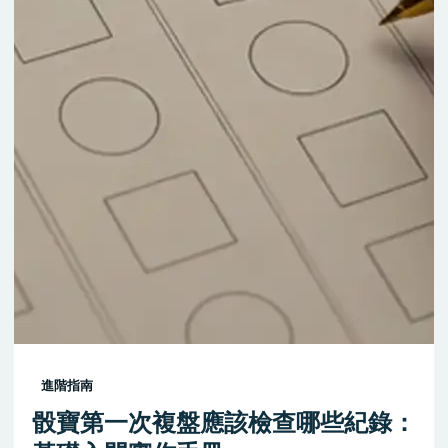
進階指南
骰寶第一次複盤應該檢查哪些紀錄：