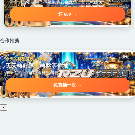
新會員限定加碼，碼量只要彩金五倍，領完就能玩。
領 699 →
合作推薦
贊助
今天的轉盤還沒人轉走
天天轉好運，轉盤等你抽
單筆存款 3000 就送轉盤機會，最高 2888 每天都能中。
免費抽一次 →
×