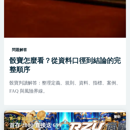
問題解答
骰寶怎麼看？從資料口徑到結論的完
整順序
骰寶判讀解答：整理定義、規則、資料、指標、案例、
FAQ 與風險界線。
贊助
第一筆就多三成本金
首存 2000 直接送 699