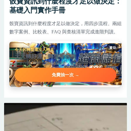
骰寶資訊到什麼程度才足以做決定：
基礎入門實作手冊
骰寶資訊到什麼程度才足以做決定，用四步流程、兩組
數字案例、比較表、FAQ 與查核清單完成進階判讀。
贊助
今天的轉盤還沒人轉走
天天轉好運，轉盤等你抽
單筆存款 3000 就送轉盤機會，最高 2888 每天都能中。
免費抽一次 →