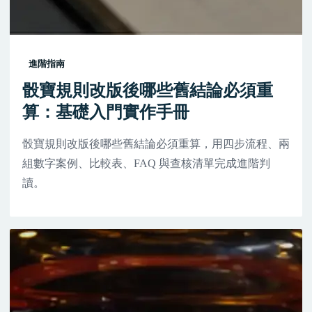
進階指南
骰寶規則改版後哪些舊結論必須重
算：基礎入門實作手冊
骰寶規則改版後哪些舊結論必須重算，用四步流程、兩
組數字案例、比較表、FAQ 與查核清單完成進階判
讀。