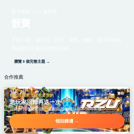
骰子遊戲 · 112 篇研究
骰寶
不靠口號，從定義、規則、資料、機率、案例與風險
界線建立可重現的研究路線。
瀏覽 8 個完整主題 →
合作推薦
贊助
很久沒回來？這包是你的
老玩家回歸再送一次
回鍋會員專屬彩金，優惠頁面一鍵領取不用問客服。
領回歸禮 →