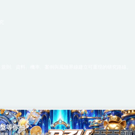
研究
、規則、資料、機率、案例與風險界線建立可重現的研究路線。
盤等你抽
盤機會，最高 2888 每天都能中。