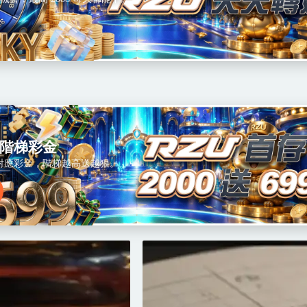
階梯彩金
對應彩金，階梯越高送越狠。