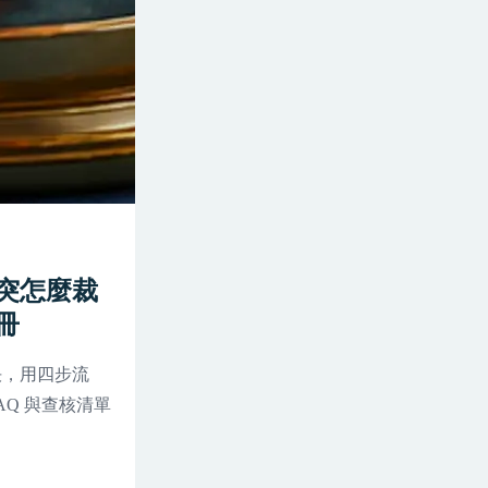
突怎麼裁
冊
決，用四步流
Q 與查核清單