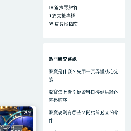
18 篇搜尋解答
6 篇支援專欄
88 篇長尾指南
熱門研究路線
骰寶是什麼？先用一頁弄懂核心定
義
骰寶怎麼看？從資料口徑到結論的
完整順序
骰寶規則有哪些？開始前必查的條
贊助
件