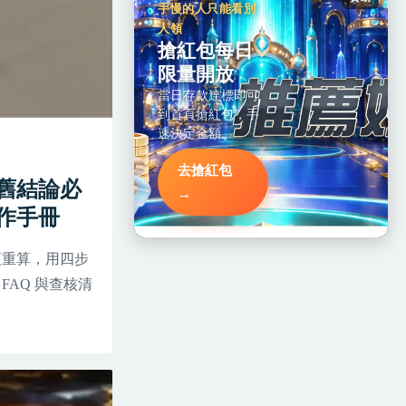
手慢的人只能看別
人領
搶紅包每日
限量開放
當日存款達標即可
到首頁搶紅包，手
速決定金額。
去搶紅包
舊結論必
→
作手冊
須重算，用四步
AQ 與查核清