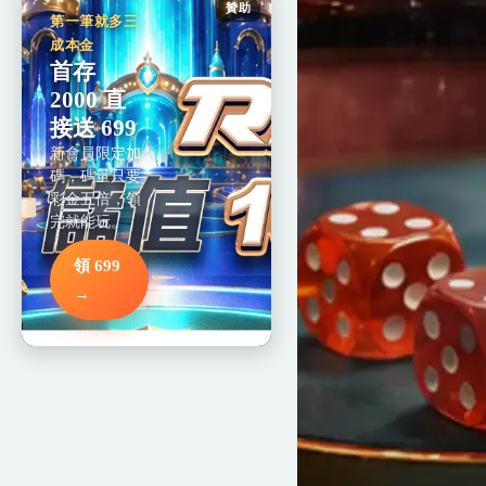
贊助
第一筆就多三
成本金
首存
2000 直
接送 699
新會員限定加
碼，碼量只要
彩金五倍，領
完就能玩。
領 699
→