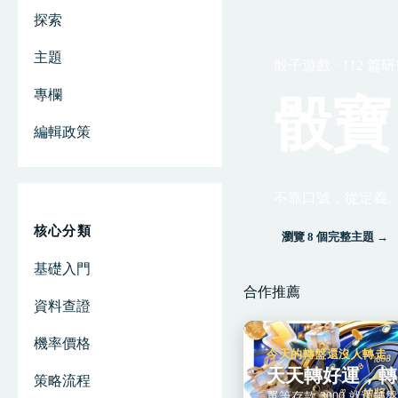
探索
主題
骰子遊戲 · 112 篇
專欄
骰寶
編輯政策
不靠口號，從定義
核心分類
瀏覽 8 個完整主題 →
基礎入門
合作推薦
資料查證
機率價格
今天的轉盤還沒人轉走
天天轉好運，轉
策略流程
單筆存款 3000 就送轉