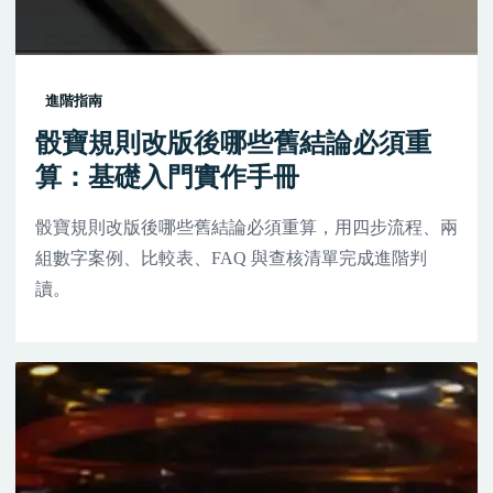
進階指南
骰寶規則改版後哪些舊結論必須重
算：基礎入門實作手冊
骰寶規則改版後哪些舊結論必須重算，用四步流程、兩
組數字案例、比較表、FAQ 與查核清單完成進階判
讀。