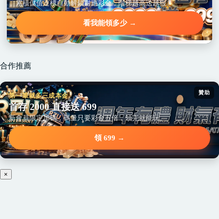
累積儲值達標自動解鎖對應彩金，階梯越高送越狠。
看我能領多少 →
合作推薦
贊助
第一筆就多三成本金
首存 2000 直接送 699
新會員限定加碼，碼量只要彩金五倍，領完就能玩。
領 699 →
×