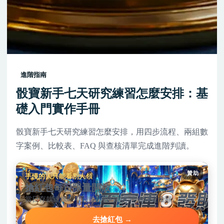
進階指南
骰寶新手七天研究練習怎麼安排：基
礎入門實作手冊
骰寶新手七天研究練習怎麼安排，用四步流程、兩組數
字案例、比較表、FAQ 與查核清單完成進階判讀。
贊助
手慢的人只能看別人領
搶紅包每日限量開放
當日存款達標即可到首頁搶紅包，手速決定金額。
去搶紅包 →