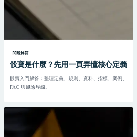
問題解答
骰寶是什麼？先用一頁弄懂核心定義
骰寶入門解答：整理定義、規則、資料、指標、案例、
FAQ 與風險界線。