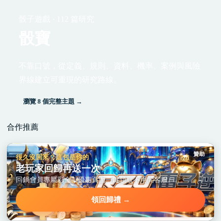
骰子遊戲 · 112 篇研究
骰寶
不靠口號，從定義、規則、資料、機率、案例與風險
界線建立可重現的研究路線。
瀏覽 8 個完整主題 →
合作推薦
贊助
很久沒回來？這包是你的
老玩家回歸再送一次
回鍋會員專屬彩金，優惠頁面一鍵領取不用問客服。
領回歸禮 →