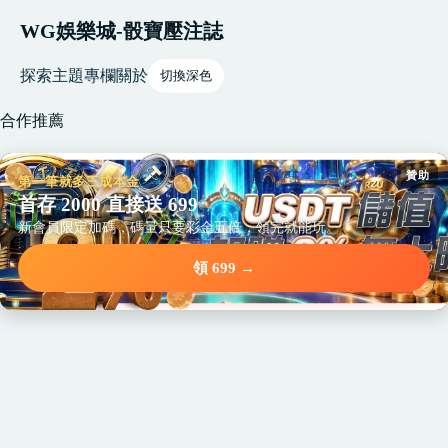
WG娛樂城-骰寶壓注誌
探索
主題
專欄
關於
切換深色
合作推薦
贊助
第一筆就多三成本金
首存 2000 直接送 699
新會員限定加碼，碼量只要彩金五倍，領完就能玩。
領 699 →