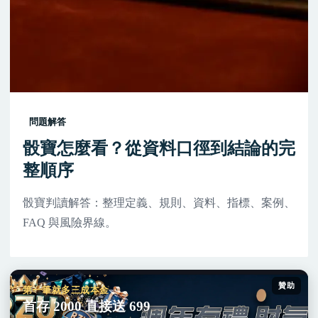
問題解答
骰寶怎麼看？從資料口徑到結論的完
整順序
骰寶判讀解答：整理定義、規則、資料、指標、案例、
FAQ 與風險界線。
贊助
第一筆就多三成本金
首存 2000 直接送 699