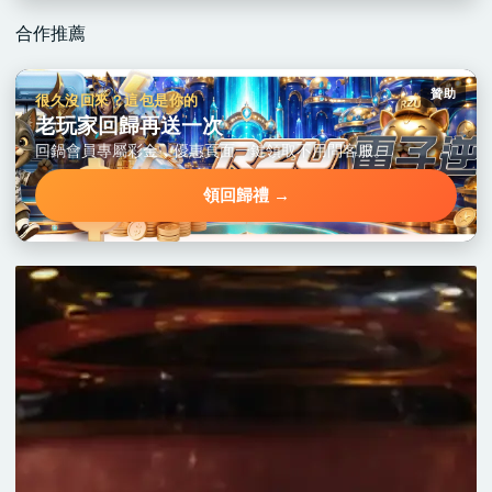
合作推薦
贊助
很久沒回來？這包是你的
老玩家回歸再送一次
回鍋會員專屬彩金，優惠頁面一鍵領取不用問客服。
領回歸禮 →