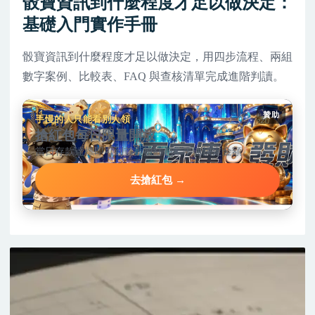
骰寶資訊到什麼程度才足以做決定：
基礎入門實作手冊
骰寶資訊到什麼程度才足以做決定，用四步流程、兩組
數字案例、比較表、FAQ 與查核清單完成進階判讀。
贊助
手慢的人只能看別人領
搶紅包每日限量開放
當日存款達標即可到首頁搶紅包，手速決定金額。
去搶紅包 →