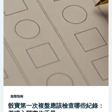
進階指南
骰寶第一次複盤應該檢查哪些紀錄：