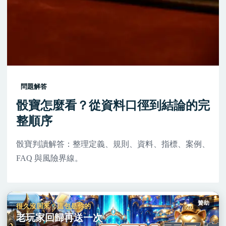
問題解答
骰寶怎麼看？從資料口徑到結論的完
整順序
骰寶判讀解答：整理定義、規則、資料、指標、案例、
FAQ 與風險界線。
贊助
很久沒回來？這包是你的
老玩家回歸再送一次