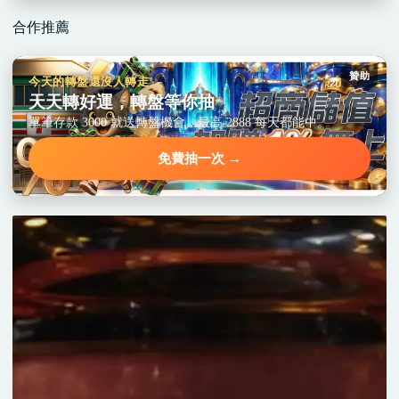
合作推薦
贊助
今天的轉盤還沒人轉走
天天轉好運，轉盤等你抽
單筆存款 3000 就送轉盤機會，最高 2888 每天都能中。
免費抽一次 →