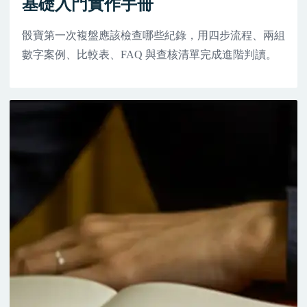
基礎入門實作手冊
骰寶第一次複盤應該檢查哪些紀錄，用四步流程、兩組
數字案例、比較表、FAQ 與查核清單完成進階判讀。