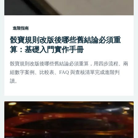
進階指南
骰寶規則改版後哪些舊結論必須重
算：基礎入門實作手冊
骰寶規則改版後哪些舊結論必須重算，用四步流程、兩
組數字案例、比較表、FAQ 與查核清單完成進階判
讀。