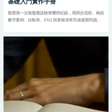
基礎入門實作手冊
骰寶第一次複盤應該檢查哪些紀錄，用四步流程、兩組
數字案例、比較表、FAQ 與查核清單完成進階判讀。