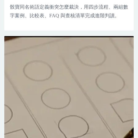
骰寶同名術語定義衝突怎麼裁決，用四步流程、兩組數
字案例、比較表、FAQ 與查核清單完成進階判讀。