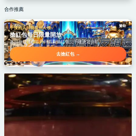
合作推薦
贊助
手慢的人只能看別人領
搶紅包每日限量開放
當日存款達標即可到首頁搶紅包，手速決定金額。
去搶紅包 →