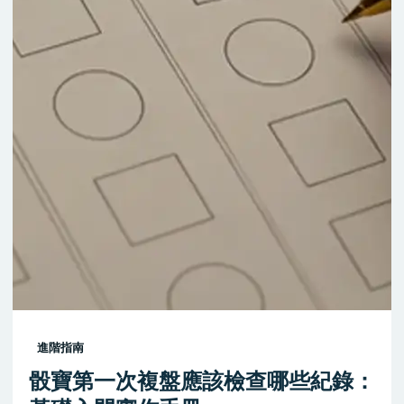
進階指南
骰寶第一次複盤應該檢查哪些紀錄：