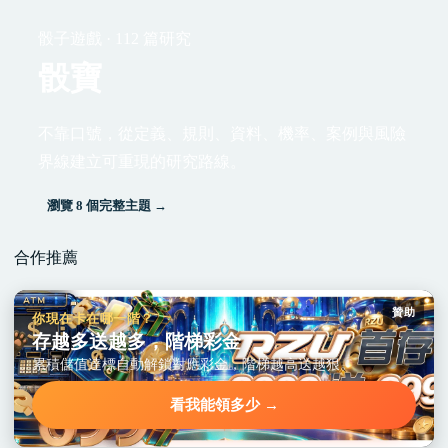
骰子遊戲 · 112 篇研究
骰寶
不靠口號，從定義、規則、資料、機率、案例與風險
界線建立可重現的研究路線。
瀏覽 8 個完整主題 →
合作推薦
贊助
你現在卡在哪一階？
存越多送越多，階梯彩金
累積儲值達標自動解鎖對應彩金，階梯越高送越狠。
看我能領多少 →