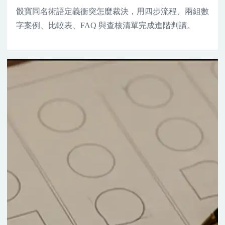
骰寶同名術語定義衝突怎麼裁決，用四步流程、兩組數
字案例、比較表、FAQ 與查核清單完成進階判讀。