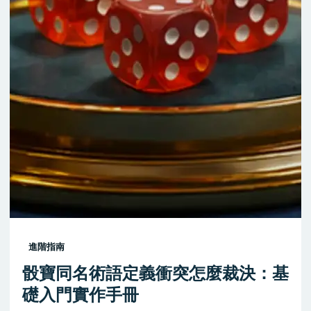
進階指南
骰寶同名術語定義衝突怎麼裁決：基
礎入門實作手冊