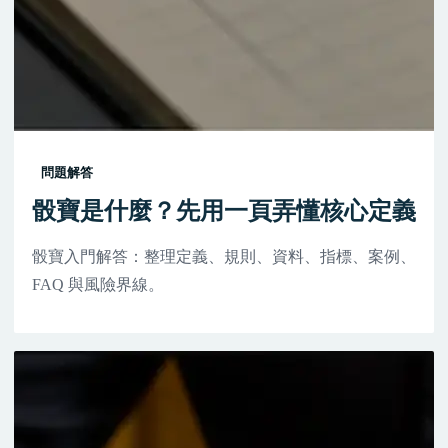
問題解答
骰寶是什麼？先用一頁弄懂核心定義
骰寶入門解答：整理定義、規則、資料、指標、案例、
FAQ 與風險界線。