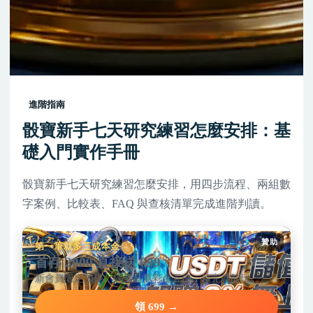
進階指南
骰寶新手七天研究練習怎麼安排：基
礎入門實作手冊
骰寶新手七天研究練習怎麼安排，用四步流程、兩組數
字案例、比較表、FAQ 與查核清單完成進階判讀。
贊助
第一筆就多三成本金
首存 2000 直接送 699
新會員限定加碼，碼量只要彩金五倍，領完就能玩。
領 699 →