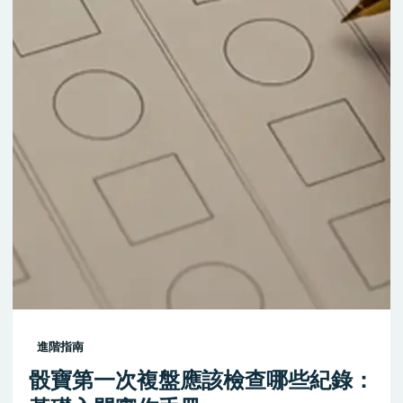
進階指南
骰寶第一次複盤應該檢查哪些紀錄：