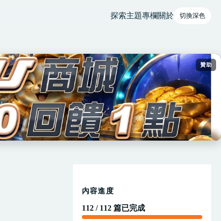
探索
主題
專欄
關於
切換深色
贊助
內容進度
112 / 112 篇已完成