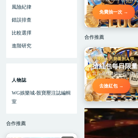
風險紀律
免費抽一次 →
錯誤排查
比較選擇
合作推薦
進階研究
手慢的人只能看別人領
搶紅包每日限量
當日存款達標即可到首
人物誌
去搶紅包 →
WG娛樂城-骰寶壓注誌編輯
室
合作推薦