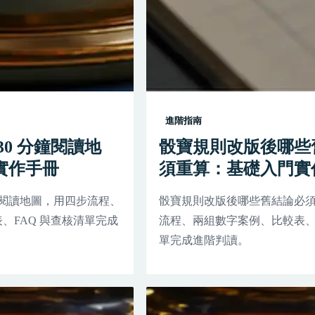
進階指南
30 分鐘閱讀地
骰寶規則改版後哪些
實作手冊
須重算：基礎入門實
分鐘閱讀地圖，用四步流程、
骰寶規則改版後哪些舊結論必
、FAQ 與查核清單完成
流程、兩組數字案例、比較表、F
單完成進階判讀。