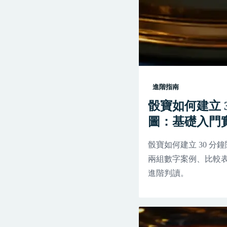
進階指南
骰寶如何建立 
圖：基礎入門
骰寶如何建立 30 
兩組數字案例、比較表
進階判讀。