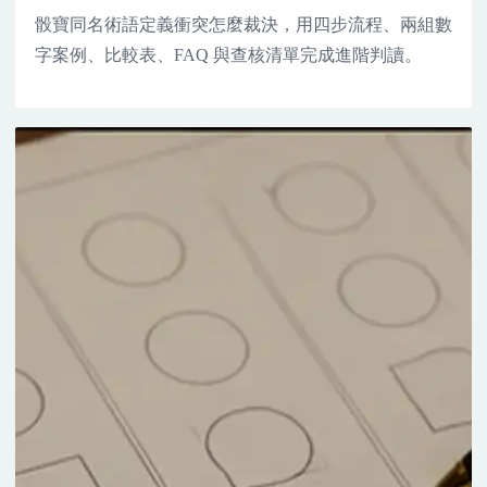
骰寶同名術語定義衝突怎麼裁決，用四步流程、兩組數
字案例、比較表、FAQ 與查核清單完成進階判讀。