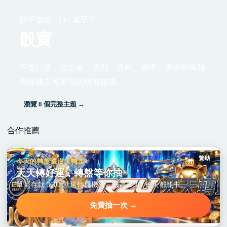
骰子遊戲 · 112 篇研究
骰寶
不靠口號，從定義、規則、資料、機率、案例與風險
界線建立可重現的研究路線。
瀏覽 8 個完整主題 →
合作推薦
贊助
今天的轉盤還沒人轉走
天天轉好運，轉盤等你抽
單筆存款 3000 就送轉盤機會，最高 2888 每天都能中。
免費抽一次 →