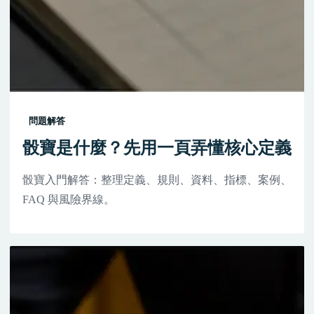
問題解答
骰寶是什麼？先用一頁弄懂核心定義
骰寶入門解答：整理定義、規則、資料、指標、案例、
FAQ 與風險界線。