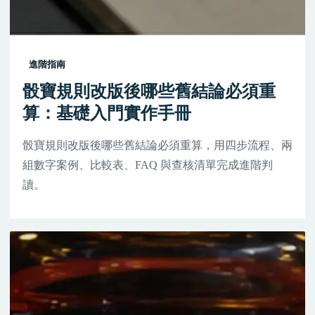
進階指南
骰寶規則改版後哪些舊結論必須重
算：基礎入門實作手冊
骰寶規則改版後哪些舊結論必須重算，用四步流程、兩
組數字案例、比較表、FAQ 與查核清單完成進階判
讀。