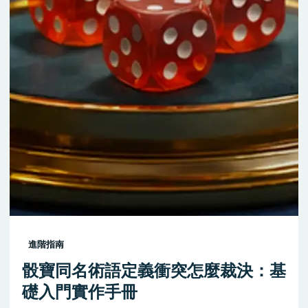
進階指南
骰寶同名術語定義衝突怎麼裁決：基
礎入門實作手冊