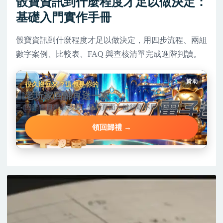
骰寶資訊到什麼程度才足以做決定：
基礎入門實作手冊
骰寶資訊到什麼程度才足以做決定，用四步流程、兩組
數字案例、比較表、FAQ 與查核清單完成進階判讀。
贊助
很久沒回來？這包是你的
老玩家回歸再送一次
回鍋會員專屬彩金，優惠頁面一鍵領取不用問客服。
領回歸禮 →