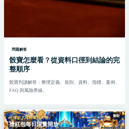
問題解答
骰寶怎麼看？從資料口徑到結論的完
整順序
骰寶判讀解答：整理定義、規則、資料、指標、案例、
FAQ 與風險界線。
贊助
手慢的人只能看別人領
搶紅包每日限量開放