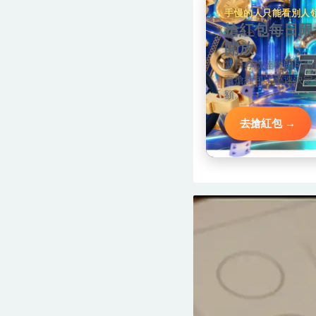
手慢的人只能看別人
搶紅包每日限
開放
當日存款達標即可到
頁搶紅包，手速決定
額。
去搶紅包 →