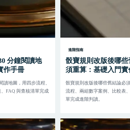
進階指南
30 分鐘閱讀地
骰寶規則改版後哪些
實作手冊
須重算：基礎入門實
分鐘閱讀地圖，用四步流程、
骰寶規則改版後哪些舊結論必
、FAQ 與查核清單完成
流程、兩組數字案例、比較表、F
單完成進階判讀。