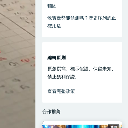
輔因
骰寶走勢能預測嗎？歷史序列的正
確用途
編輯原則
原創撰寫、標示假設、保留未知、
禁止獲利保證。
查看完整政策
合作推薦
贊助