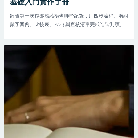
基礎入門實作手冊
骰寶第一次複盤應該檢查哪些紀錄，用四步流程、兩組
數字案例、比較表、FAQ 與查核清單完成進階判讀。