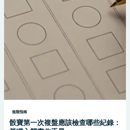
進階指南
骰寶第一次複盤應該檢查哪些紀錄：