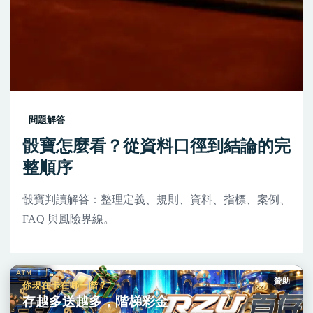
問題解答
骰寶怎麼看？從資料口徑到結論的完
整順序
骰寶判讀解答：整理定義、規則、資料、指標、案例、
FAQ 與風險界線。
贊助
你現在卡在哪一階？
存越多送越多，階梯彩金