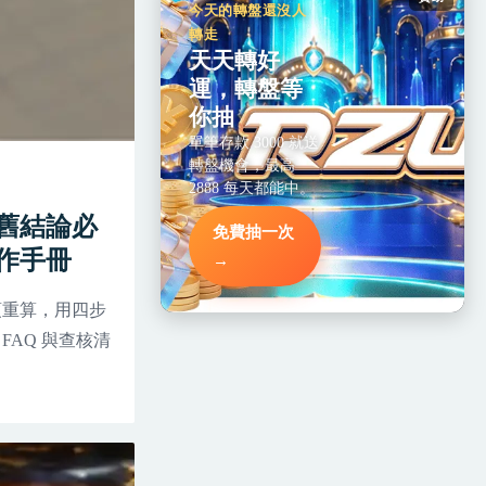
今天的轉盤還沒人
轉走
天天轉好
運，轉盤等
你抽
單筆存款 3000 就送
轉盤機會，最高
2888 每天都能中。
舊結論必
免費抽一次
作手冊
→
須重算，用四步
AQ 與查核清