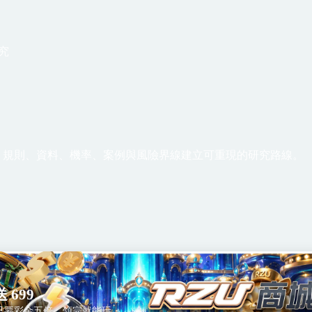
研究
、規則、資料、機率、案例與風險界線建立可重現的研究路線。
 699
只要彩金五倍，領完就能玩。