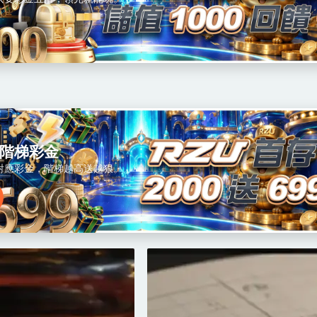
階梯彩金
對應彩金，階梯越高送越狠。