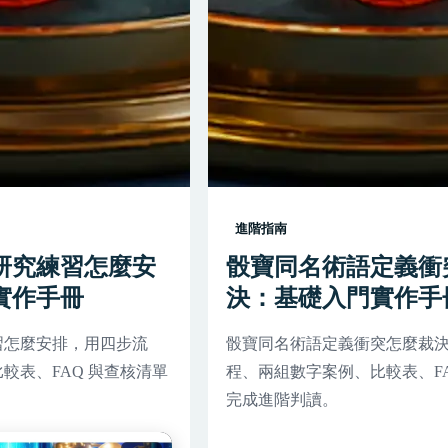
進階指南
研究練習怎麼安
骰寶同名術語定義衝
實作手冊
決：基礎入門實作手
習怎麼安排，用四步流
骰寶同名術語定義衝突怎麼裁
較表、FAQ 與查核清單
程、兩組數字案例、比較表、FA
完成進階判讀。