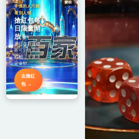
贊助
手慢的人只能
看別人領
搶紅包每
日限量開
放
當日存款達標
即可到首頁搶
紅包，手速決
定金額。
去搶紅
包 →