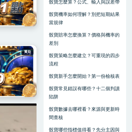
骰寶怎麼算？公式、輸入與誤差帶
骰寶機率如何理解？別把短期結果
當規律
骰寶賠率怎麼換算？價格與機率的
差別
贊助
骰寶策略怎麼建立？可重現的四步
流程
骰寶新手怎麼開始？第一份檢核表
骰寶常見錯誤有哪些？十二個判讀
陷阱
骰寶數據去哪裡看？來源與更新時
間查核
骰寶哪些指標值得看？先分主因與