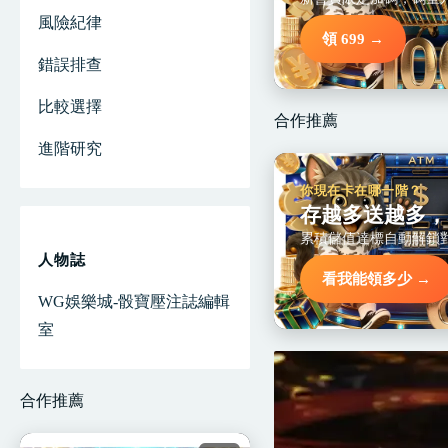
風險紀律
領 699 →
錯誤排查
比較選擇
合作推薦
進階研究
你現在卡在哪一階？
存越多送越多，
累積儲值達標自動解鎖
人物誌
看我能領多少 →
WG娛樂城-骰寶壓注誌編輯
室
合作推薦