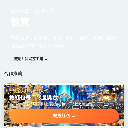
骰子遊戲 · 112 篇研究
骰寶
不靠口號，從定義、規則、資料、機率、案例與風險
界線建立可重現的研究路線。
瀏覽 8 個完整主題 →
合作推薦
贊助
手慢的人只能看別人領
搶紅包每日限量開放
當日存款達標即可到首頁搶紅包，手速決定金額。
去搶紅包 →