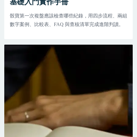
基礎入門實作手冊
骰寶第一次複盤應該檢查哪些紀錄，用四步流程、兩組
數字案例、比較表、FAQ 與查核清單完成進階判讀。