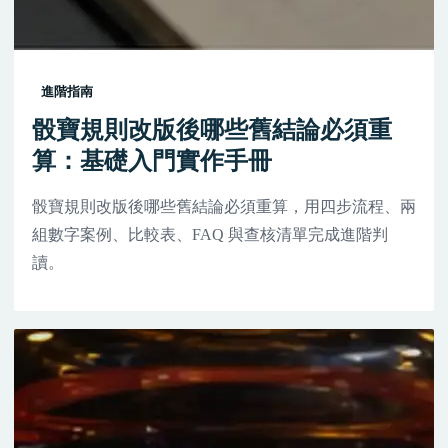
進階指南
骰寶規則改版後哪些舊結論必須重
算：基礎入門實作手冊
骰寶規則改版後哪些舊結論必須重算，用四步流程、兩
組數字案例、比較表、FAQ 與查核清單完成進階判
讀。