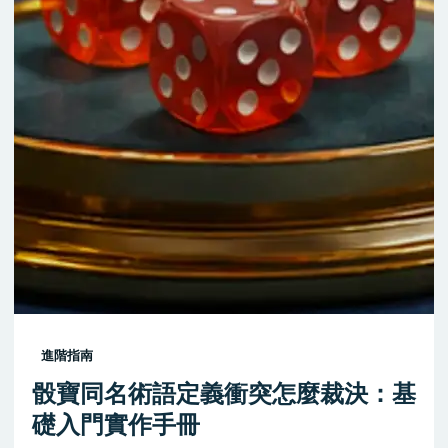
進階指南
骰寶同名術語定義衝突怎麼裁決：基
礎入門實作手冊