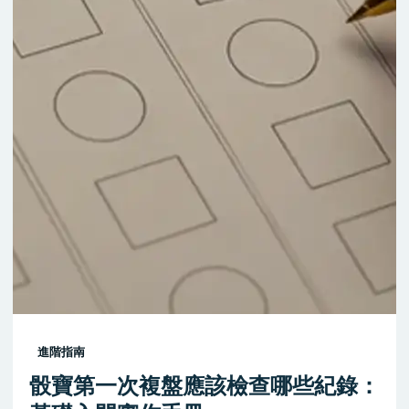
進階指南
骰寶第一次複盤應該檢查哪些紀錄：